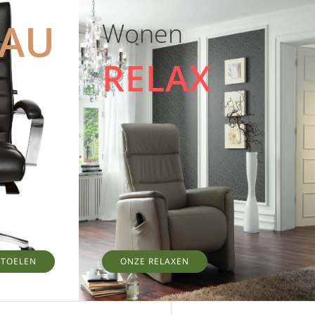
EAU
Wonen
RELAX
STOELEN
ONZE RELAXEN