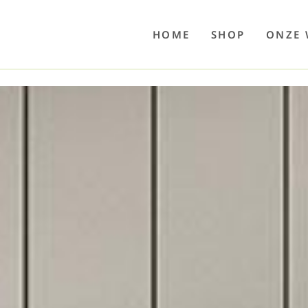
o
Poolwelten
Fettsauren
Dekemax
Kapselmed
Hosewelt
Taschewelt
Luftkuhlen
Zaube
HOME
SHOP
ONZE 