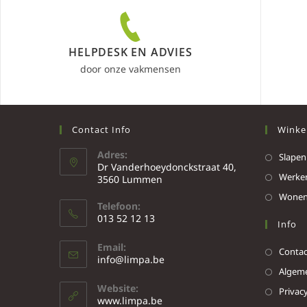
HELPDESK EN ADVIES
door onze vakmensen
Contact Info
Winke
Adres:
Slapen
Dr Vanderhoeydonckstraat 40,
Werke
3560 Lummen
Wone
Telefoon:
013 52 12 13
Info
Email:
Contac
info@limpa.be
Algeme
Website:
Privacy
www.limpa.be