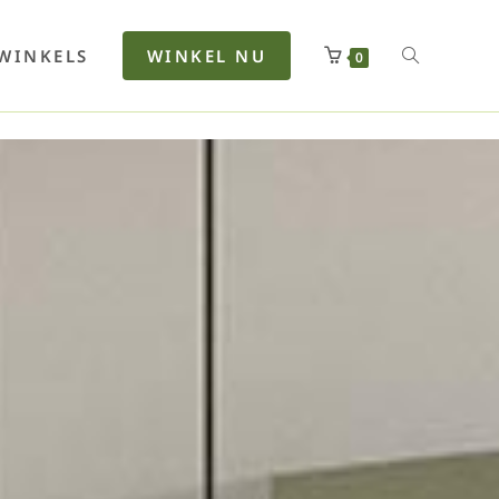
rfan
Lenkerhalt
Netzfenste
Insektensc
Boxkuhlen
Wurfeleis
WINKELS
WINKEL NU
0