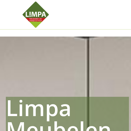
Kleidermax
Anhangerma
Sommersch
Regenschut
Zockerpro
Eiweissmax
Drueckerpr
Limpa
Meubelen