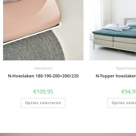
Hoeslakens
Topperhoesl
N-Hoeslaken 180-190-200×200/220
N-Topper hoeslake
€
109,95
€
94,9
Opties selecteren
Opties sele