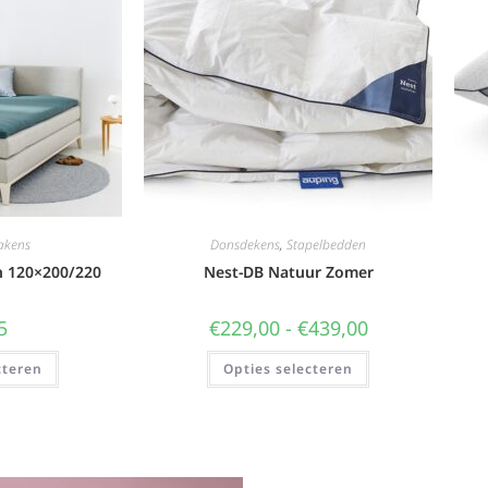
akens
Donsdekens
,
Stapelbedden
n 120×200/220
Nest-DB Natuur Zomer
5
€
229,00
-
€
439,00
cteren
Opties selecteren