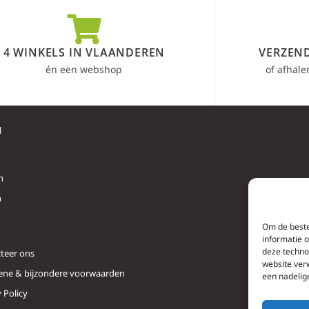
4 WINKELS IN VLAANDEREN
VERZEND
én een webshop
of afhale
l
n
n
Om de beste
informatie 
deze techno
teer ons
website ver
ne & bijzondere voorwaarden
een nadelig
 Policy