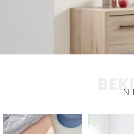
BEKI
NI