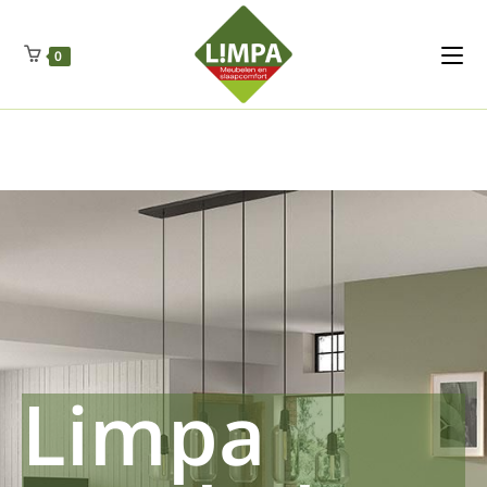
Kleidermax
Anhangerma
Sommersch
Regenschut
Zockerpro
Eiweissmax
Drueckerpro
Poolwelten
Fettsauren
Dekemax
Kapselmed
Hosewelt
Taschewelt
0
Luftkuhlen
Zauberfan
Lenkerhalt
Netzfenste
Insektensc
Boxkuhlen
Wurfeleis
Limpa