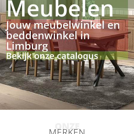
Meubelen
Jouw meubelwinkel en
beddenwinkel in
Limburg
Bekijk onze catalogus
ONZE
MERKEN