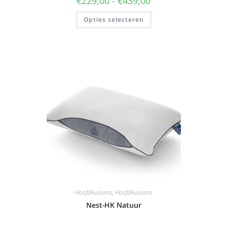
€
229,00
-
€
439,00
Opties selecteren
Hoofdkussens
,
Hoofdkussens
Nest-HK Natuur