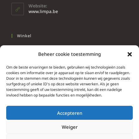
Website:
www.limpa.be
Winkel
Slapen
Beheer cookie toestemming
Werken
Wonen
Om de beste ervaringen te bieden, gebruiken wij technologieën zoals
cookies om informatie over je apparaat op te slaan en/of te raadplegen.
Door in te stemmen met deze technologieën kunnen wij gegevens zoals
Info
surfgedrag of unieke ID's op deze website verwerken. Als je geen
toestemming geeft of uw toestemming intrekt, kan dit een nadelige
Contacteer ons
invloed hebben op bepaalde functies en mogelijkheden.
Algemene & bijzondere voorwaarden
Privacy Policy
Accepteren
Brief herroepingsrecht
Weiger