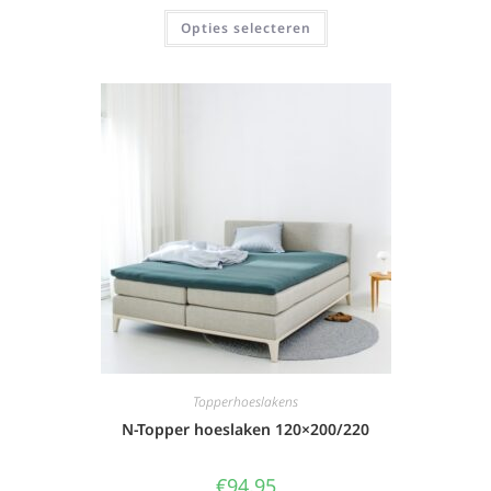
Opties selecteren
Topperhoeslakens
N-Topper hoeslaken 120×200/220
€
94,95