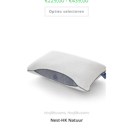
€
229,00
-
€
439,00
Opties selecteren
Hoofdkussens
,
Hoofdkussens
Nest-HK Natuur