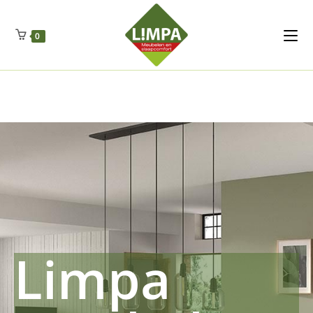
Kleidermax
Anhangerma
Sommersch
Regenschut
Zockerpro
Eiweissmax
Drueckerpro
Poolwelten
Fettsauren
Dekemax
Kapselmed
Hosewelt
Taschewelt
0
Luftkuhlen
Zauberfan
Lenkerhalt
Netzfenste
Insektensc
Boxkuhlen
Wurfeleis
Limpa