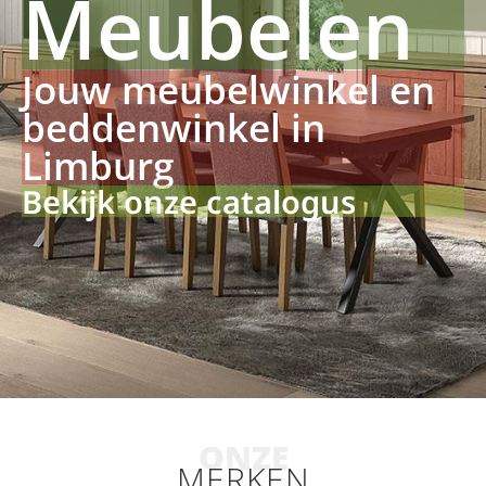
Meubelen
Jouw meubelwinkel en
beddenwinkel in
Limburg
Bekijk onze catalogus
ONZE
MERKEN