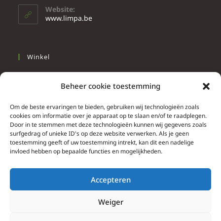
Website:
www.limpa.be
Winkel
Slapen
Beheer cookie toestemming
Werken
Wonen
Om de beste ervaringen te bieden, gebruiken wij technologieën zoals
cookies om informatie over je apparaat op te slaan en/of te raadplegen.
Door in te stemmen met deze technologieën kunnen wij gegevens zoals
Info
surfgedrag of unieke ID's op deze website verwerken. Als je geen
toestemming geeft of uw toestemming intrekt, kan dit een nadelige
Contacteer ons
invloed hebben op bepaalde functies en mogelijkheden.
Algemene & bijzondere voorwaarden
Privacy Policy
Accepteren
Brief herroepingsrecht
Weiger