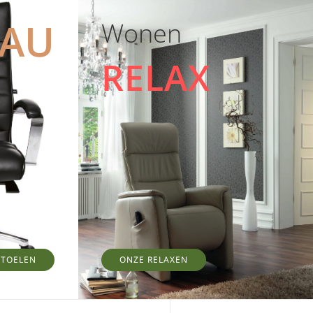
EAU
Wonen
RELAX
STOELEN
ONZE RELAXEN