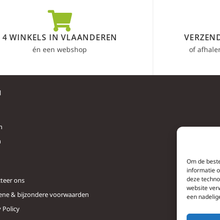
4 WINKELS IN VLAANDEREN
VERZEND
én een webshop
of afhale
l
n
n
Om de beste
informatie 
deze techno
teer ons
website ver
ne & bijzondere voorwaarden
een nadelig
 Policy