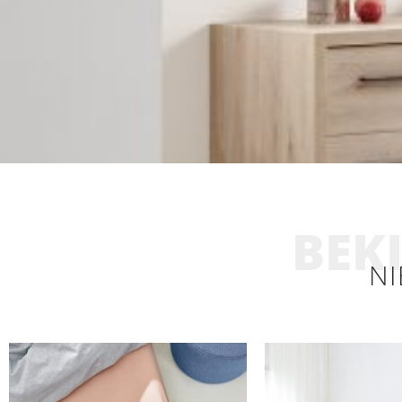
BEKI
NI