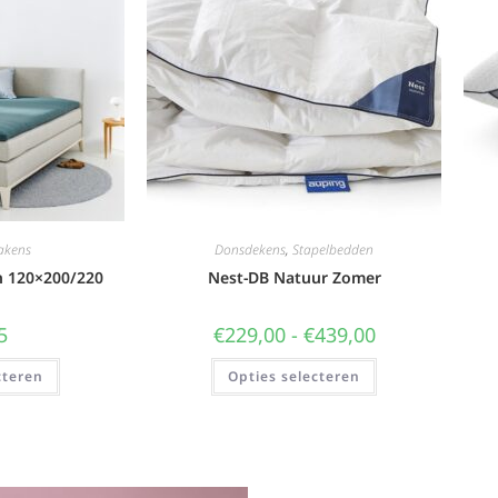
akens
Donsdekens
,
Stapelbedden
n 120×200/220
Nest-DB Natuur Zomer
5
€
229,00
-
€
439,00
cteren
Opties selecteren