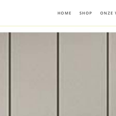
o
Poolwelten
Fettsauren
Dekemax
Kapselmed
Hosewelt
Taschewelt
Luftkuhlen
Zaube
HOME
SHOP
ONZE 