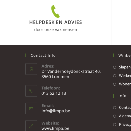
HELPDESK EN ADVIES
door onze vakmensen
Contact Info
Winke
Adres:
Slapen
Dr Vanderhoeydonckstraat 40,
Werke
3560 Lummen
Wone
Telefoon:
013 52 12 13
Info
Email:
Contac
info@limpa.be
Algeme
Website:
Privacy
www.limpa.be