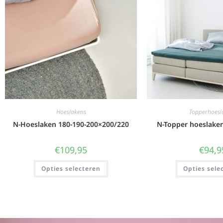
Hoeslakens
Topperhoesl
N-Hoeslaken 180-190-200×200/220
N-Topper hoeslake
€
109,95
€
94,9
Opties selecteren
Opties sele