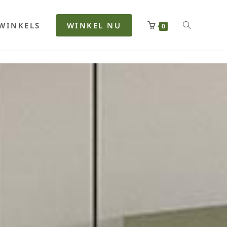
rfan
Lenkerhalt
Netzfenste
Insektensc
Boxkuhlen
Wurfeleis
WINKELS
WINKEL NU
0