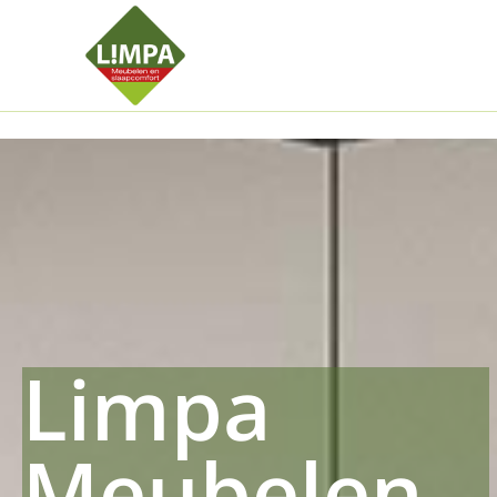
Kleidermax
Anhangerma
Sommersch
Regenschut
Zockerpro
Eiweissmax
Drueckerpr
Limpa
Meubelen