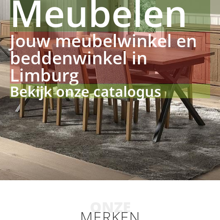
Meubelen
Jouw meubelwinkel en
beddenwinkel in
Limburg
Bekijk onze catalogus
ONZE
MERKEN