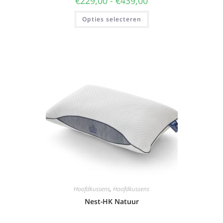
€
229,00
-
€
439,00
Opties selecteren
Hoofdkussens
,
Hoofdkussens
Nest-HK Natuur