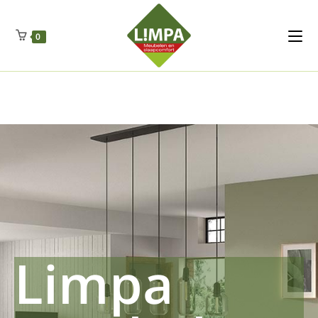
Kleidermax
Anhangerma
Sommersch
Regenschut
Zockerpro
Eiweissmax
Drueckerpro
Poolwelten
Fettsauren
Dekemax
Kapselmed
Hosewelt
Taschewelt
0
Luftkuhlen
Zauberfan
Lenkerhalt
Netzfenste
Insektensc
Boxkuhlen
Wurfeleis
Limpa