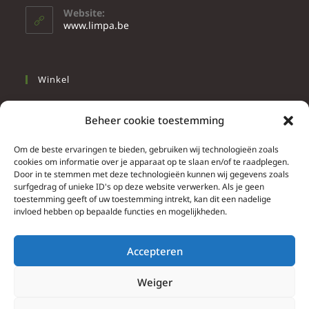
Website:
www.limpa.be
Winkel
Slapen
Beheer cookie toestemming
Werken
Wonen
Om de beste ervaringen te bieden, gebruiken wij technologieën zoals
cookies om informatie over je apparaat op te slaan en/of te raadplegen.
Door in te stemmen met deze technologieën kunnen wij gegevens zoals
Info
surfgedrag of unieke ID's op deze website verwerken. Als je geen
toestemming geeft of uw toestemming intrekt, kan dit een nadelige
Contacteer ons
invloed hebben op bepaalde functies en mogelijkheden.
Algemene & bijzondere voorwaarden
Privacy Policy
Accepteren
Brief herroepingsrecht
Weiger