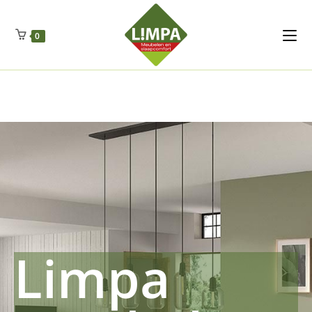
Kleidermax
Anhangerma
Sommersch
Regenschut
Zockerpro
Eiweissmax
Drueckerpro
Poolwelten
Fettsauren
Dekemax
Kapselmed
Hosewelt
Taschewelt
0
Luftkuhlen
Zauberfan
Lenkerhalt
Netzfenste
Insektensc
Boxkuhlen
Wurfeleis
Limpa