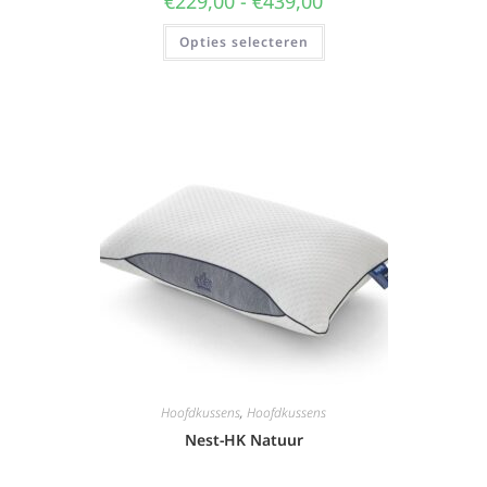
€
229,00
-
€
439,00
Opties selecteren
Hoofdkussens
,
Hoofdkussens
Nest-HK Natuur