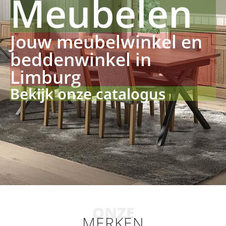
Meubelen
Jouw meubelwinkel en
beddenwinkel in
Limburg
Bekijk onze catalogus
ONZE
MERKEN