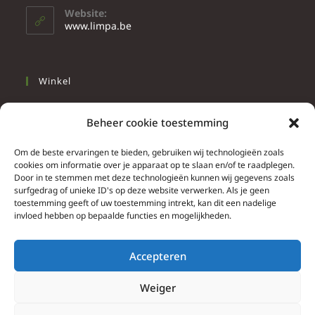
Website:
www.limpa.be
Winkel
Slapen
Beheer cookie toestemming
Werken
Wonen
Om de beste ervaringen te bieden, gebruiken wij technologieën zoals
cookies om informatie over je apparaat op te slaan en/of te raadplegen.
Door in te stemmen met deze technologieën kunnen wij gegevens zoals
Info
surfgedrag of unieke ID's op deze website verwerken. Als je geen
toestemming geeft of uw toestemming intrekt, kan dit een nadelige
Contacteer ons
invloed hebben op bepaalde functies en mogelijkheden.
Algemene & bijzondere voorwaarden
Privacy Policy
Accepteren
Brief herroepingsrecht
Weiger