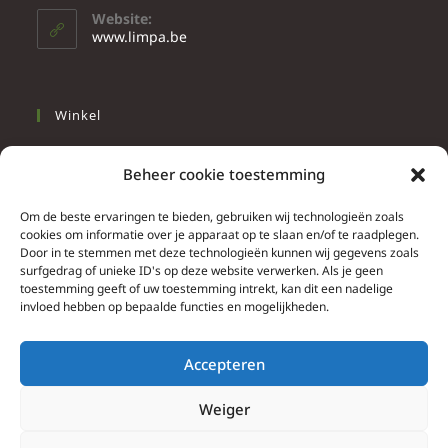
Website:
www.limpa.be
Winkel
Slapen
Beheer cookie toestemming
Werken
Wonen
Om de beste ervaringen te bieden, gebruiken wij technologieën zoals
cookies om informatie over je apparaat op te slaan en/of te raadplegen.
Door in te stemmen met deze technologieën kunnen wij gegevens zoals
Info
surfgedrag of unieke ID's op deze website verwerken. Als je geen
toestemming geeft of uw toestemming intrekt, kan dit een nadelige
Contacteer ons
invloed hebben op bepaalde functies en mogelijkheden.
Algemene & bijzondere voorwaarden
Privacy Policy
Accepteren
Brief herroepingsrecht
Weiger