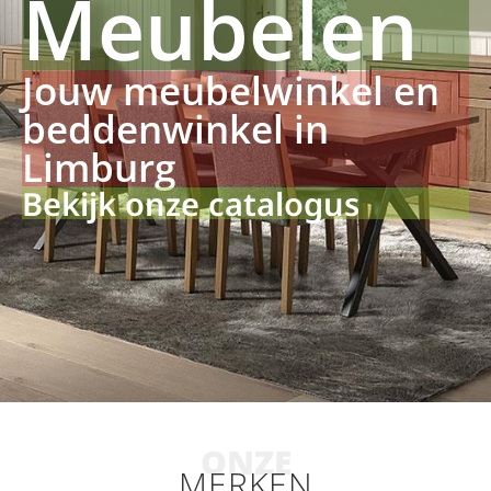
Meubelen
Jouw meubelwinkel en
beddenwinkel in
Limburg
Bekijk onze catalogus
ONZE
MERKEN