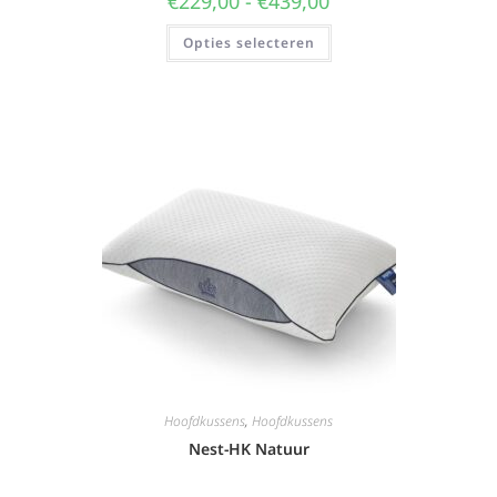
€
229,00
-
€
439,00
Opties selecteren
Hoofdkussens
,
Hoofdkussens
Nest-HK Natuur