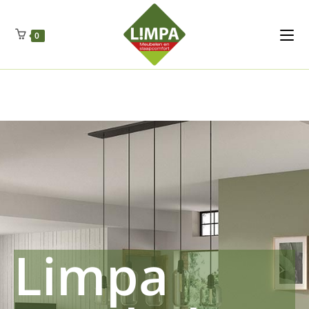
Kleidermax
Anhangerma
Sommersch
Regenschut
Zockerpro
Eiweissmax
Drueckerpro
Poolwelten
Fettsauren
Dekemax
Kapselmed
Hosewelt
Taschewelt
0
Luftkuhlen
Zauberfan
Lenkerhalt
Netzfenste
Insektensc
Boxkuhlen
Wurfeleis
Limpa