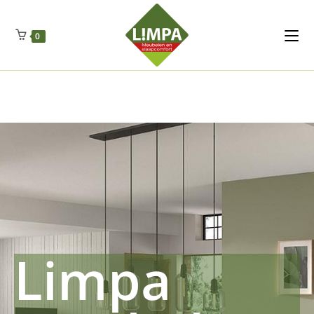
Kleidermax
Anhangerma
Sommersch
Regenschut
Zockerpro
Eiweissmax
Drueckerpro
Poolwelten
Fettsauren
Dekemax
Kapselmed
Hosewelt
Taschewelt
0
Luftkuhlen
Zauberfan
Lenkerhalt
Netzfenste
Insektensc
Boxkuhlen
Wurfeleis
Limpa