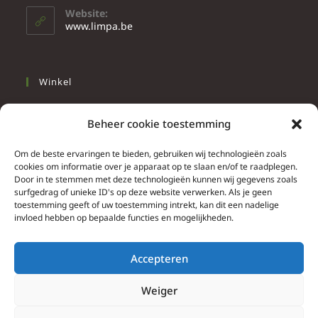
Website:
www.limpa.be
Winkel
Slapen
Beheer cookie toestemming
Werken
Wonen
Om de beste ervaringen te bieden, gebruiken wij technologieën zoals
cookies om informatie over je apparaat op te slaan en/of te raadplegen.
Door in te stemmen met deze technologieën kunnen wij gegevens zoals
Info
surfgedrag of unieke ID's op deze website verwerken. Als je geen
toestemming geeft of uw toestemming intrekt, kan dit een nadelige
Contacteer ons
invloed hebben op bepaalde functies en mogelijkheden.
Algemene & bijzondere voorwaarden
Privacy Policy
Accepteren
Brief herroepingsrecht
Weiger