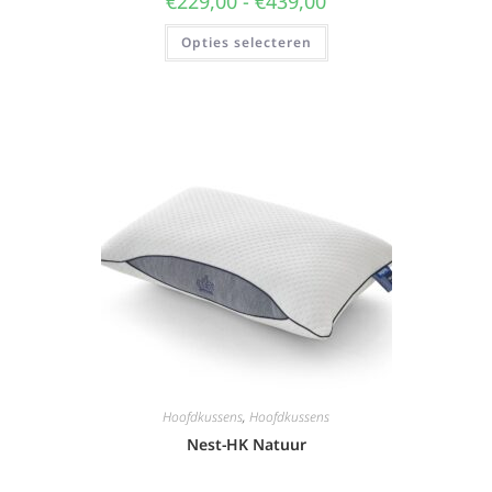
€
229,00
-
€
439,00
Opties selecteren
Hoofdkussens
,
Hoofdkussens
Nest-HK Natuur