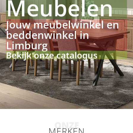
Meubelen
Jouw meubelwinkel en
beddenwinkel in
Limburg
Bekijk onze catalogus
ONZE
MERKEN