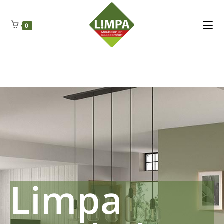
Kleidermax
Anhangerma
Sommersch
Regenschut
Zockerpro
Eiweissmax
Drueckerpro
Poolwelten
Fettsauren
Dekemax
Kapselmed
Hosewelt
Taschewelt
0
Luftkuhlen
Zauberfan
Lenkerhalt
Netzfenste
Insektensc
Boxkuhlen
Wurfeleis
Limpa