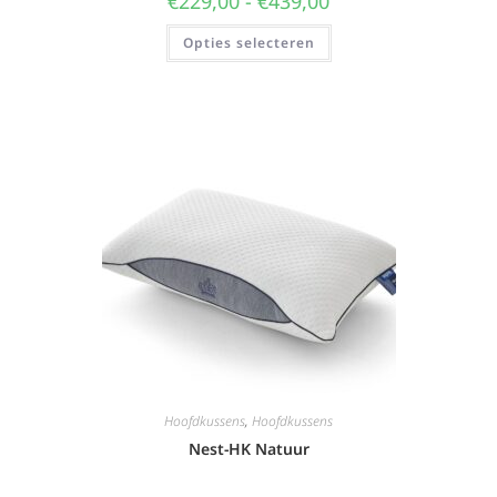
€
229,00
-
€
439,00
Opties selecteren
Hoofdkussens
,
Hoofdkussens
Nest-HK Natuur