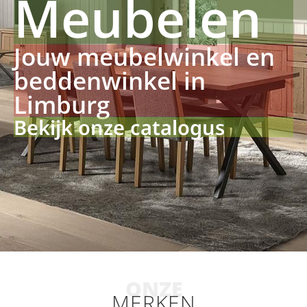
Meubelen
Jouw meubelwinkel en
beddenwinkel in
Limburg
Bekijk onze catalogus
ONZE
MERKEN