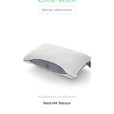
€
229,00
-
€
439,00
Opties selecteren
Hoofdkussens
,
Hoofdkussens
Nest-HK Natuur