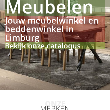
Meubelen
Jouw meubelwinkel en
beddenwinkel in
Limburg
Bekijk onze catalogus
ONZE
MERKEN