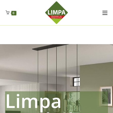
Kleidermax
Anhangerma
Sommersch
Regenschut
Zockerpro
Eiweissmax
Drueckerpro
Poolwelten
Fettsauren
Dekemax
Kapselmed
Hosewelt
Taschewelt
0
Luftkuhlen
Zauberfan
Lenkerhalt
Netzfenste
Insektensc
Boxkuhlen
Wurfeleis
Limpa