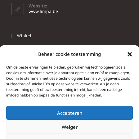
Website:
www.limpa.be
Winkel
Slapen
Beheer cookie toestemming
Werken
Wonen
Om de beste ervaringen te bieden, gebruiken wij technologieën zoals
cookies om informatie over je apparaat op te slaan en/of te raadplegen.
Door in te stemmen met deze technologieën kunnen wij gegevens zoals
Info
surfgedrag of unieke ID's op deze website verwerken. Als je geen
toestemming geeft of uw toestemming intrekt, kan dit een nadelige
Contacteer ons
invloed hebben op bepaalde functies en mogelijkheden.
Algemene & bijzondere voorwaarden
Privacy Policy
Accepteren
Brief herroepingsrecht
Weiger