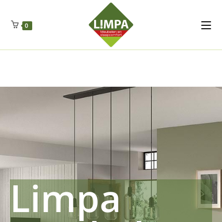
Kleidermax
Anhangerma
Sommersch
Regenschut
Zockerpro
Eiweissmax
Drueckerpro
Poolwelten
Fettsauren
Dekemax
Kapselmed
Hosewelt
Taschewelt
0
Luftkuhlen
Zauberfan
Lenkerhalt
Netzfenste
Insektensc
Boxkuhlen
Wurfeleis
Limpa