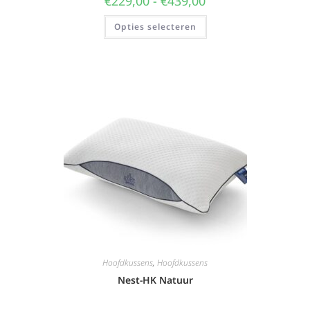
€
229,00
-
€
439,00
Opties selecteren
Hoofdkussens
,
Hoofdkussens
Nest-HK Natuur