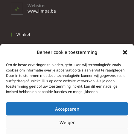
Website:
www.limpa.be
Winkel
Slapen
Beheer cookie toestemming
Werken
Wonen
Om de beste ervaringen te bieden, gebruiken wij technologieën zoals
cookies om informatie over je apparaat op te slaan en/of te raadplegen.
Door in te stemmen met deze technologieën kunnen wij gegevens zoals
Info
surfgedrag of unieke ID's op deze website verwerken. Als je geen
toestemming geeft of uw toestemming intrekt, kan dit een nadelige
Contacteer ons
invloed hebben op bepaalde functies en mogelijkheden.
Algemene & bijzondere voorwaarden
Privacy Policy
Accepteren
Brief herroepingsrecht
Weiger