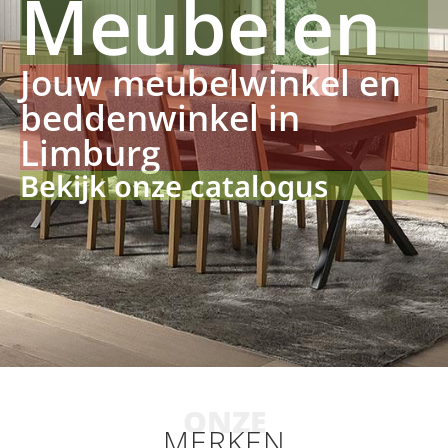
Meubelen
Jouw meubelwinkel en
beddenwinkel in
Limburg
Bekijk onze catalogus
ONZE
MERKEN