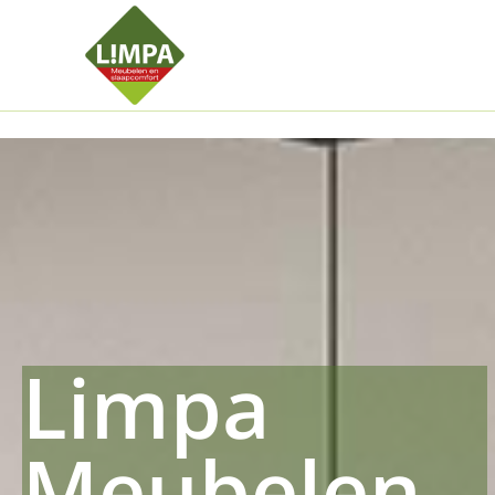
Kleidermax
Anhangerma
Sommersch
Regenschut
Zockerpro
Eiweissmax
Drueckerpr
Limpa
Meubelen