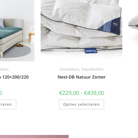
akens
Donsdekens
,
Stapelbedden
n 120×200/220
Nest-DB Natuur Zomer
5
€
229,00
-
€
439,00
cteren
Opties selecteren