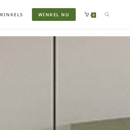
rfan
Lenkerhalt
Netzfenste
Insektensc
Boxkuhlen
Wurfeleis
WINKELS
WINKEL NU
0