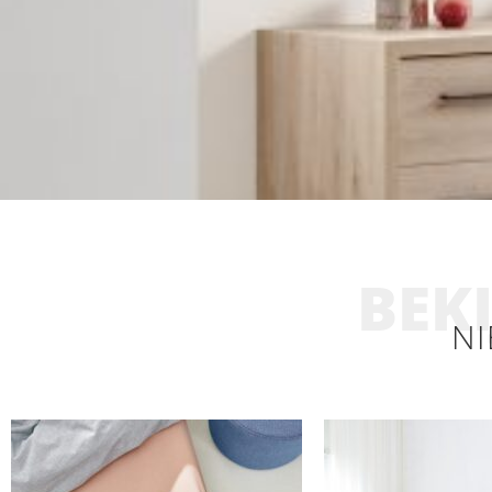
BEKI
NI