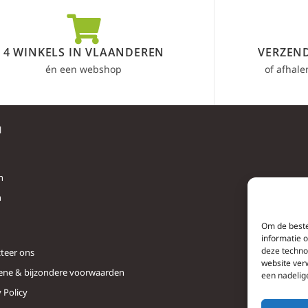
4 WINKELS IN VLAANDEREN
VERZEND
én een webshop
of afhale
l
n
n
Om de beste
informatie 
deze techno
teer ons
website ver
ne & bijzondere voorwaarden
een nadelig
 Policy