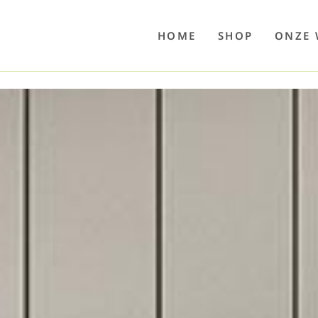
o
Poolwelten
Fettsauren
Dekemax
Kapselmed
Hosewelt
Taschewelt
Luftkuhlen
Zaube
HOME
SHOP
ONZE 