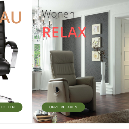
EAU
Wonen
RELAX
STOELEN
ONZE RELAXEN