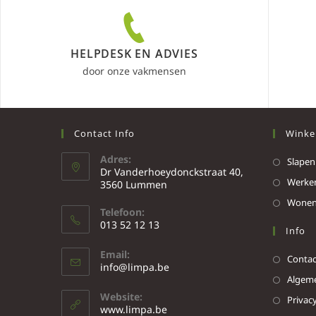
HELPDESK EN ADVIES
door onze vakmensen
Contact Info
Winke
Adres:
Slapen
Dr Vanderhoeydonckstraat 40,
Werke
3560 Lummen
Wone
Telefoon:
013 52 12 13
Info
Email:
Contac
info@limpa.be
Algeme
Website:
Privacy
www.limpa.be