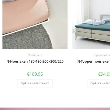
Hoeslakens
Topperhoesl
N-Hoeslaken 180-190-200×200/220
N-Topper hoeslake
€
109,95
€
94,9
Opties selecteren
Opties sele