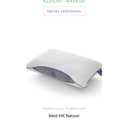
€
229,00
-
€
439,00
Opties selecteren
Hoofdkussens
,
Hoofdkussens
Nest-HK Natuur