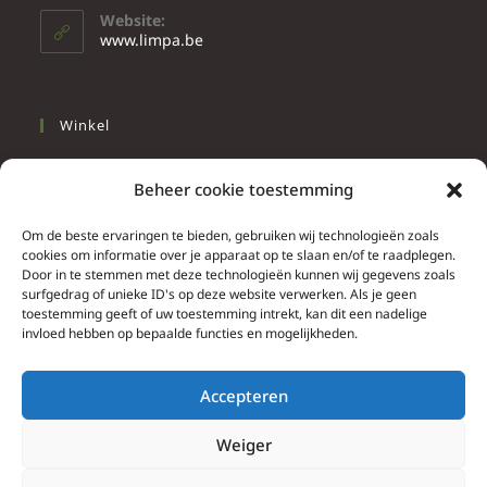
Website:
www.limpa.be
Winkel
Slapen
Beheer cookie toestemming
Werken
Wonen
Om de beste ervaringen te bieden, gebruiken wij technologieën zoals
cookies om informatie over je apparaat op te slaan en/of te raadplegen.
Door in te stemmen met deze technologieën kunnen wij gegevens zoals
Info
surfgedrag of unieke ID's op deze website verwerken. Als je geen
toestemming geeft of uw toestemming intrekt, kan dit een nadelige
Contacteer ons
invloed hebben op bepaalde functies en mogelijkheden.
Algemene & bijzondere voorwaarden
Privacy Policy
Accepteren
Brief herroepingsrecht
Weiger