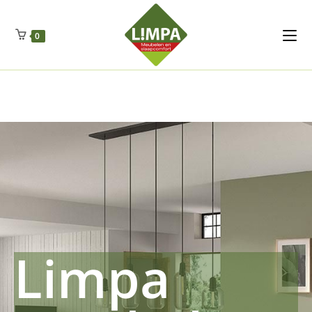
Kleidermax
Anhangerma
Sommersch
Regenschut
Zockerpro
Eiweissmax
Drueckerpro
Poolwelten
Fettsauren
Dekemax
Kapselmed
Hosewelt
Taschewelt
0
Luftkuhlen
Zauberfan
Lenkerhalt
Netzfenste
Insektensc
Boxkuhlen
Wurfeleis
Limpa