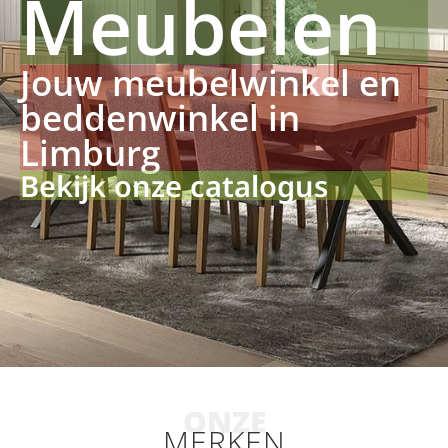
Meubelen
Jouw meubelwinkel en
beddenwinkel in
Limburg
Bekijk onze catalogus
ONZE
MERKEN