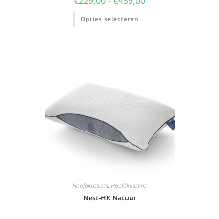
€
229,00
-
€
439,00
Opties selecteren
Hoofdkussens
,
Hoofdkussens
Nest-HK Natuur