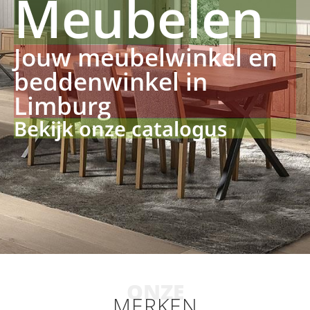
Meubelen
Jouw meubelwinkel en
beddenwinkel in
Limburg
Bekijk onze catalogus
ONZE
MERKEN