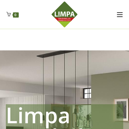
Kleidermax
Anhangerma
Sommersch
Regenschut
Zockerpro
Eiweissmax
Drueckerpro
Poolwelten
Fettsauren
Dekemax
Kapselmed
Hosewelt
Taschewelt
0
Luftkuhlen
Zauberfan
Lenkerhalt
Netzfenste
Insektensc
Boxkuhlen
Wurfeleis
Limpa