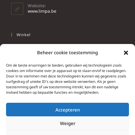
Website:
www.limpa.be
Winkel
Slapen
Beheer cookie toestemming
Werken
Wonen
Om de beste ervaringen te bieden, gebruiken wij technologieën zoals
cookies om informatie over je apparaat op te slaan en/of te raadplegen.
Door in te stemmen met deze technologieën kunnen wij gegevens zoals
Info
surfgedrag of unieke ID's op deze website verwerken. Als je geen
toestemming geeft of uw toestemming intrekt, kan dit een nadelige
Contacteer ons
invloed hebben op bepaalde functies en mogelijkheden.
Algemene & bijzondere voorwaarden
Privacy Policy
Accepteren
Brief herroepingsrecht
Weiger