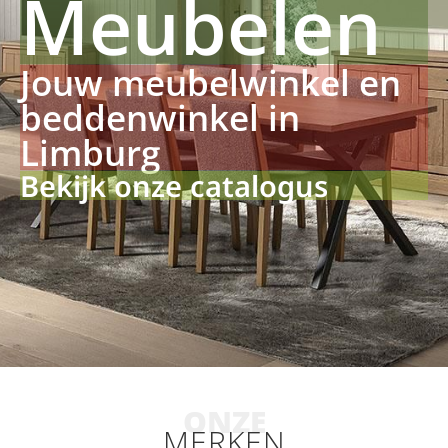
Meubelen
Jouw meubelwinkel en
beddenwinkel in
Limburg
Bekijk onze catalogus
ONZE
MERKEN