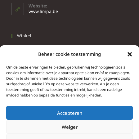
Website:
www.limpa.be
Winkel
Slapen
Beheer cookie toestemming
Werken
Wonen
Om de beste ervaringen te bieden, gebruiken wij technologieën zoals
cookies om informatie over je apparaat op te slaan en/of te raadplegen.
Door in te stemmen met deze technologieën kunnen wij gegevens zoals
Info
surfgedrag of unieke ID's op deze website verwerken. Als je geen
toestemming geeft of uw toestemming intrekt, kan dit een nadelige
Contacteer ons
invloed hebben op bepaalde functies en mogelijkheden.
Algemene & bijzondere voorwaarden
Privacy Policy
Accepteren
Brief herroepingsrecht
Weiger