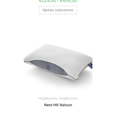
€
229,00
-
€
439,00
Opties selecteren
Hoofdkussens
,
Hoofdkussens
Nest-HK Natuur