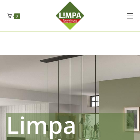
Kleidermax
Anhangerma
Sommersch
Regenschut
Zockerpro
Eiweissmax
Drueckerpro
Poolwelten
Fettsauren
Dekemax
Kapselmed
Hosewelt
Taschewelt
0
Luftkuhlen
Zauberfan
Lenkerhalt
Netzfenste
Insektensc
Boxkuhlen
Wurfeleis
Limpa