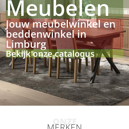
Meubelen
Jouw meubelwinkel en
beddenwinkel in
Limburg
Bekijk onze catalogus
ONZE
MERKEN