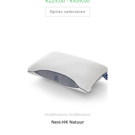
€
229,00
-
€
439,00
Opties selecteren
Hoofdkussens
,
Hoofdkussens
Nest-HK Natuur