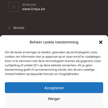
Website:
www.limpa.be
Winkel
Slapen
Beheer cookie toestemming
Werken
Wonen
Om de beste ervaringen te bieden, gebruiken wij technologieën zoals
cookies om informatie over je apparaat op te slaan en/of te raadplegen.
Door in te stemmen met deze technologieën kunnen wij gegevens zoals
Info
surfgedrag of unieke ID's op deze website verwerken. Als je geen
toestemming geeft of uw toestemming intrekt, kan dit een nadelige
Contacteer ons
invloed hebben op bepaalde functies en mogelijkheden.
Algemene & bijzondere voorwaarden
Privacy Policy
Accepteren
Brief herroepingsrecht
Weiger