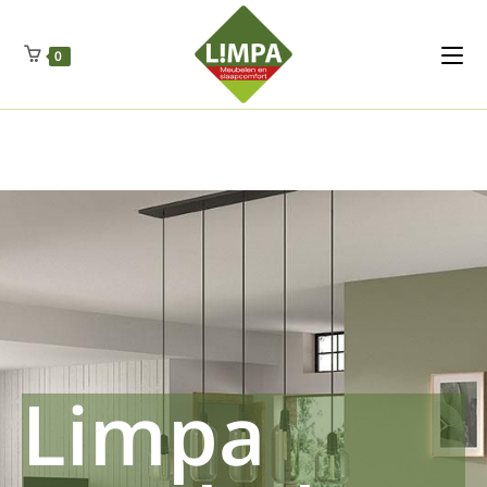
Kleidermax
Anhangerma
Sommersch
Regenschut
Zockerpro
Eiweissmax
Drueckerpro
Poolwelten
Fettsauren
Dekemax
Kapselmed
Hosewelt
Taschewelt
0
Luftkuhlen
Zauberfan
Lenkerhalt
Netzfenste
Insektensc
Boxkuhlen
Wurfeleis
Limpa