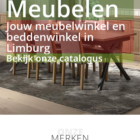
Meubelen
Jouw meubelwinkel en
beddenwinkel in
Limburg
Bekijk onze catalogus
ONZE
MERKEN