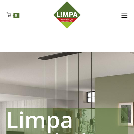
Kleidermax
Anhangerma
Sommersch
Regenschut
Zockerpro
Eiweissmax
Drueckerpro
Poolwelten
Fettsauren
Dekemax
Kapselmed
Hosewelt
Taschewelt
0
Luftkuhlen
Zauberfan
Lenkerhalt
Netzfenste
Insektensc
Boxkuhlen
Wurfeleis
Limpa