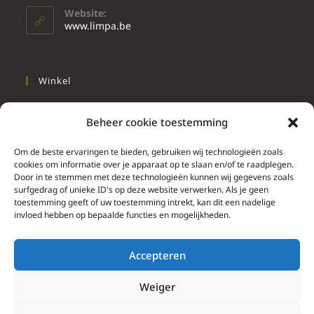
Website:
www.limpa.be
Winkel
Slapen
Beheer cookie toestemming
Werken
Wonen
Om de beste ervaringen te bieden, gebruiken wij technologieën zoals
cookies om informatie over je apparaat op te slaan en/of te raadplegen.
Door in te stemmen met deze technologieën kunnen wij gegevens zoals
Info
surfgedrag of unieke ID's op deze website verwerken. Als je geen
toestemming geeft of uw toestemming intrekt, kan dit een nadelige
Contacteer ons
invloed hebben op bepaalde functies en mogelijkheden.
Algemene & bijzondere voorwaarden
Privacy Policy
Accepteren
Brief herroepingsrecht
Weiger