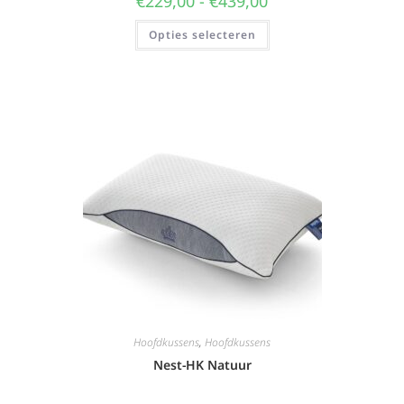
€
229,00
-
€
439,00
Opties selecteren
Hoofdkussens
,
Hoofdkussens
Nest-HK Natuur