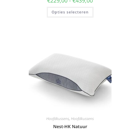
€
229,00
-
€
439,00
Opties selecteren
Hoofdkussens
,
Hoofdkussens
Nest-HK Natuur