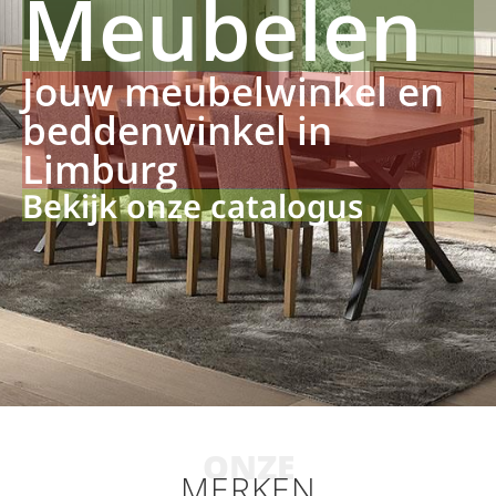
Meubelen
Jouw meubelwinkel en
beddenwinkel in
Limburg
Bekijk onze catalogus
ONZE
MERKEN