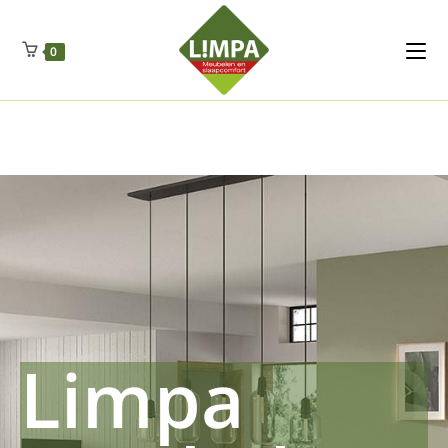
Kleidermax
Anhangerma
Sommersch
Regenschut
Zockerpro
Eiweissmax
Drueckerpro
Poolwelten
Fettsauren
Dekemax
Kapselmed
Hosewelt
Taschewelt
0
Luftkuhlen
Zauberfan
Lenkerhalt
Netzfenste
Insektensc
Boxkuhlen
Wurfeleis
Limpa