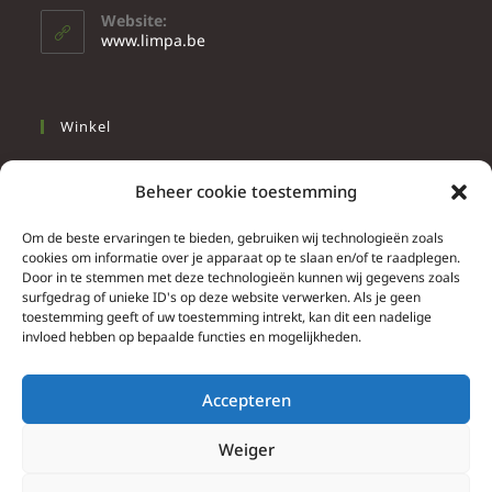
Website:
www.limpa.be
Winkel
Slapen
Beheer cookie toestemming
Werken
Wonen
Om de beste ervaringen te bieden, gebruiken wij technologieën zoals
cookies om informatie over je apparaat op te slaan en/of te raadplegen.
Door in te stemmen met deze technologieën kunnen wij gegevens zoals
Info
surfgedrag of unieke ID's op deze website verwerken. Als je geen
toestemming geeft of uw toestemming intrekt, kan dit een nadelige
Contacteer ons
invloed hebben op bepaalde functies en mogelijkheden.
Algemene & bijzondere voorwaarden
Privacy Policy
Accepteren
Brief herroepingsrecht
Weiger