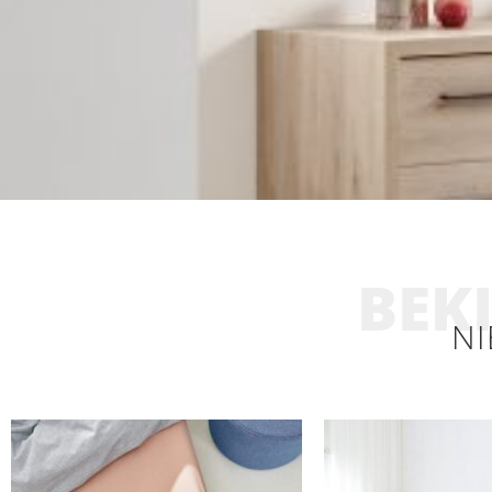
BEKI
NI