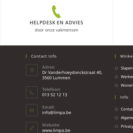
HELPDESK EN ADVIES
door onze vakmensen
Contact Info
Winke
Adres:
Slapen
Dr Vanderhoeydonckstraat 40,
Werke
3560 Lummen
Wone
Telefoon:
013 52 12 13
Info
Email:
Contac
info@limpa.be
Algeme
Website:
Privacy
www.limpa.be