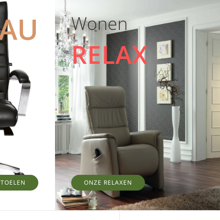
EAU
Wonen
RELAX
STOELEN
ONZE RELAXEN