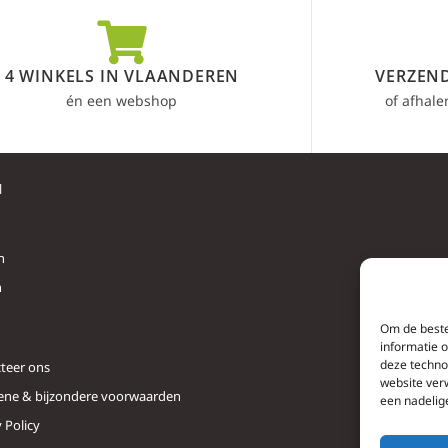
4 WINKELS IN VLAANDEREN
VERZEND
én een webshop
of afhale
l
n
n
Om de beste
informatie 
deze techno
teer ons
website ver
ne & bijzondere voorwaarden
een nadelig
 Policy