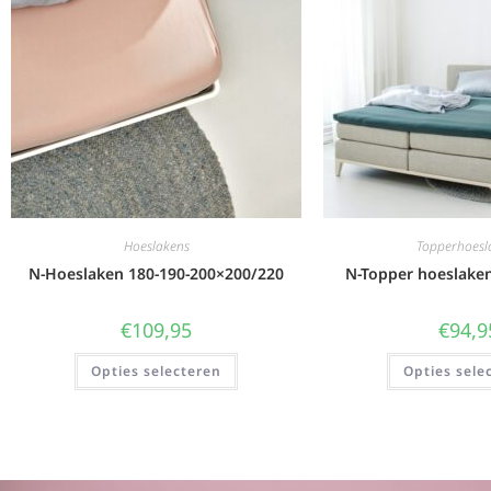
Hoeslakens
Topperhoesl
N-Hoeslaken 180-190-200×200/220
N-Topper hoeslake
€
109,95
€
94,9
Opties selecteren
Opties sele