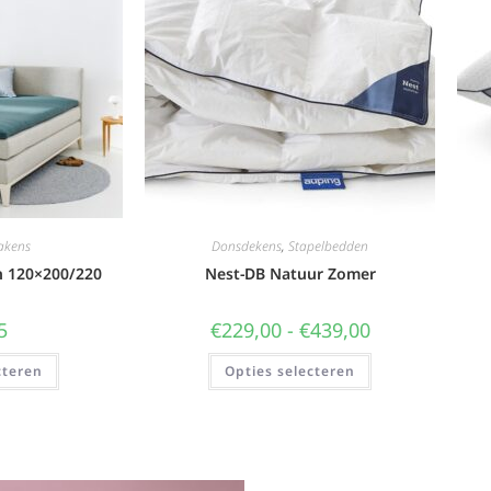
akens
Donsdekens
,
Stapelbedden
n 120×200/220
Nest-DB Natuur Zomer
5
€
229,00
-
€
439,00
cteren
Opties selecteren