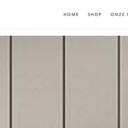
o
Poolwelten
Fettsauren
Dekemax
Kapselmed
Hosewelt
Taschewelt
Luftkuhlen
Zaube
HOME
SHOP
ONZE 