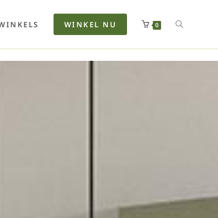
rfan
Lenkerhalt
Netzfenste
Insektensc
Boxkuhlen
Wurfeleis
WINKELS
WINKEL NU
0