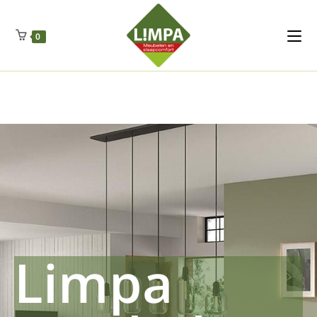
Kleidermax
Anhangerma
Sommersch
Regenschut
Zockerpro
Eiweissmax
Drueckerpro
Poolwelten
Fettsauren
Dekemax
Kapselmed
Hosewelt
Taschewelt
0
Luftkuhlen
Zauberfan
Lenkerhalt
Netzfenste
Insektensc
Boxkuhlen
Wurfeleis
Limpa