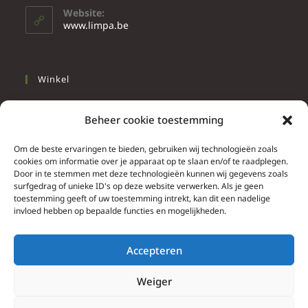
Website:
www.limpa.be
Winkel
Slapen
Beheer cookie toestemming
Werken
Wonen
Om de beste ervaringen te bieden, gebruiken wij technologieën zoals
cookies om informatie over je apparaat op te slaan en/of te raadplegen.
Door in te stemmen met deze technologieën kunnen wij gegevens zoals
Info
surfgedrag of unieke ID's op deze website verwerken. Als je geen
toestemming geeft of uw toestemming intrekt, kan dit een nadelige
Contacteer ons
invloed hebben op bepaalde functies en mogelijkheden.
Algemene & bijzondere voorwaarden
Privacy Policy
Accepteren
Brief herroepingsrecht
Weiger