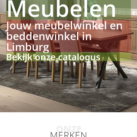
Meubelen
Jouw meubelwinkel en
beddenwinkel in
Limburg
Bekijk onze catalogus
ONZE
MERKEN