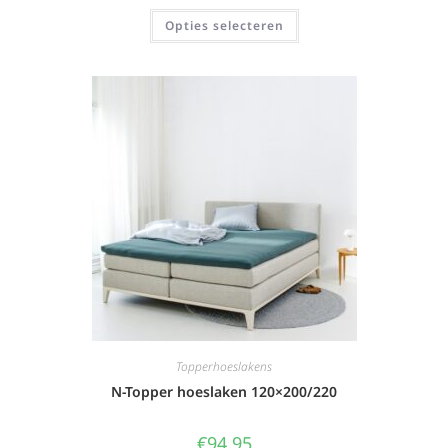
Opties selecteren
Topperhoeslakens
N-Topper hoeslaken 120×200/220
€
94,95