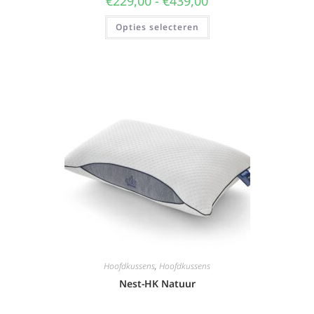
€
229,00
-
€
439,00
Opties selecteren
Hoofdkussens
,
Hoofdkussens
Nest-HK Natuur