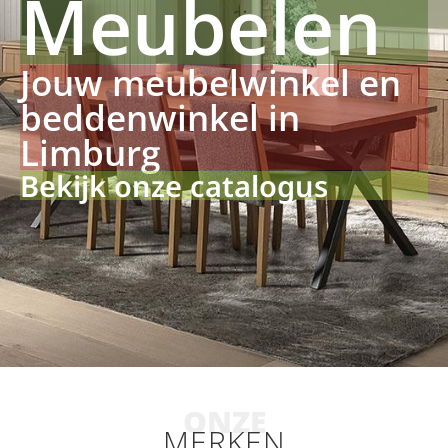
Meubelen
Jouw meubelwinkel en
beddenwinkel in
Limburg
Bekijk onze catalogus
ONZE
MERKEN