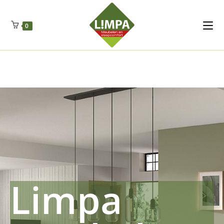
Kleidermax
Anhangerma
Sommersch
Regenschut
Zockerpro
Eiweissmax
Drueckerpro
Poolwelten
Fettsauren
Dekemax
Kapselmed
Hosewelt
Taschewelt
0
Luftkuhlen
Zauberfan
Lenkerhalt
Netzfenste
Insektensc
Boxkuhlen
Wurfeleis
Limpa