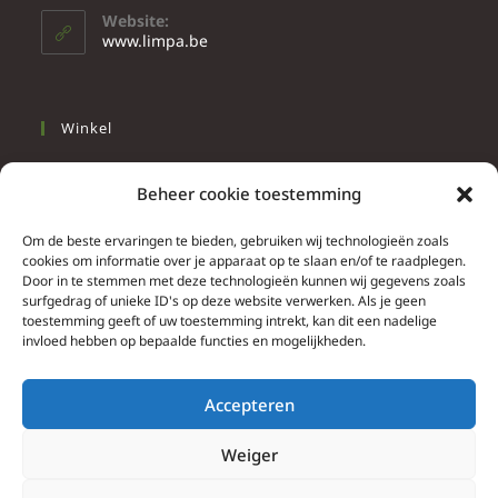
Website:
www.limpa.be
Winkel
Slapen
Beheer cookie toestemming
Werken
Wonen
Om de beste ervaringen te bieden, gebruiken wij technologieën zoals
cookies om informatie over je apparaat op te slaan en/of te raadplegen.
Door in te stemmen met deze technologieën kunnen wij gegevens zoals
Info
surfgedrag of unieke ID's op deze website verwerken. Als je geen
toestemming geeft of uw toestemming intrekt, kan dit een nadelige
Contacteer ons
invloed hebben op bepaalde functies en mogelijkheden.
Algemene & bijzondere voorwaarden
Privacy Policy
Accepteren
Brief herroepingsrecht
Weiger