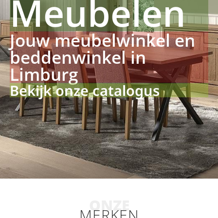
Meubelen
Jouw meubelwinkel en
beddenwinkel in
Limburg
Bekijk onze catalogus
ONZE
MERKEN