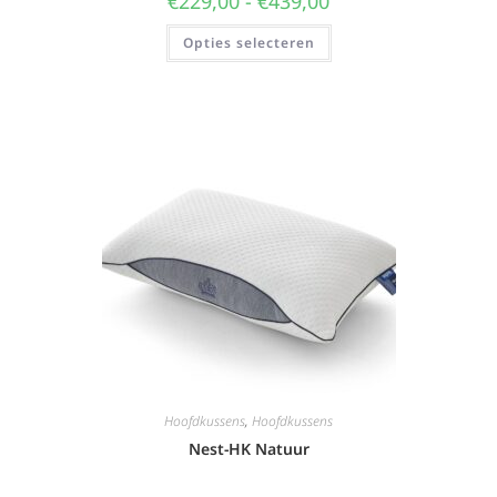
€
229,00
-
€
439,00
Opties selecteren
Hoofdkussens
,
Hoofdkussens
Nest-HK Natuur