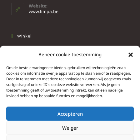
Website:
www.limpa.be
Winkel
Slapen
Beheer cookie toestemming
Werken
Wonen
Om de beste ervaringen te bieden, gebruiken wij technologieën zoals
cookies om informatie over je apparaat op te slaan en/of te raadplegen.
Door in te stemmen met deze technologieën kunnen wij gegevens zoals
Info
surfgedrag of unieke ID's op deze website verwerken. Als je geen
toestemming geeft of uw toestemming intrekt, kan dit een nadelige
Contacteer ons
invloed hebben op bepaalde functies en mogelijkheden.
Algemene & bijzondere voorwaarden
Privacy Policy
Accepteren
Brief herroepingsrecht
Weiger