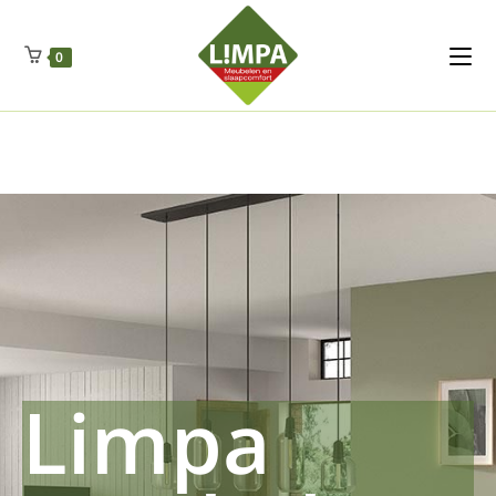
Kleidermax
Anhangerma
Sommersch
Regenschut
Zockerpro
Eiweissmax
Drueckerpro
Poolwelten
Fettsauren
Dekemax
Kapselmed
Hosewelt
Taschewelt
0
Luftkuhlen
Zauberfan
Lenkerhalt
Netzfenste
Insektensc
Boxkuhlen
Wurfeleis
Limpa