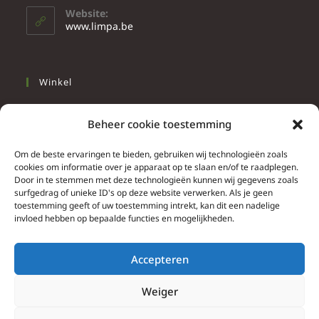
Website:
www.limpa.be
Winkel
Slapen
Beheer cookie toestemming
Werken
Wonen
Om de beste ervaringen te bieden, gebruiken wij technologieën zoals
cookies om informatie over je apparaat op te slaan en/of te raadplegen.
Door in te stemmen met deze technologieën kunnen wij gegevens zoals
Info
surfgedrag of unieke ID's op deze website verwerken. Als je geen
toestemming geeft of uw toestemming intrekt, kan dit een nadelige
Contacteer ons
invloed hebben op bepaalde functies en mogelijkheden.
Algemene & bijzondere voorwaarden
Privacy Policy
Accepteren
Brief herroepingsrecht
Weiger