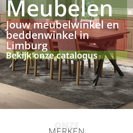
Meubelen
Jouw meubelwinkel en
beddenwinkel in
Limburg
Bekijk onze catalogus
ONZE
MERKEN