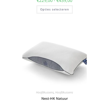
€
229,00
-
€
439,00
Opties selecteren
Hoofdkussens
,
Hoofdkussens
Nest-HK Natuur