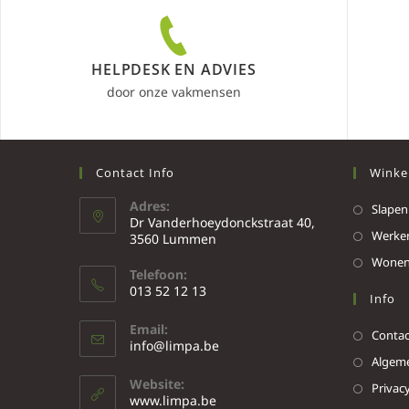
HELPDESK EN ADVIES
door onze vakmensen
Contact Info
Winke
Adres:
Slapen
Dr Vanderhoeydonckstraat 40,
Werke
3560 Lummen
Wone
Telefoon:
013 52 12 13
Info
Email:
Contac
info@limpa.be
Algeme
Website:
Privacy
www.limpa.be