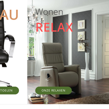
EAU
Wonen
RELAX
STOELEN
ONZE RELAXEN