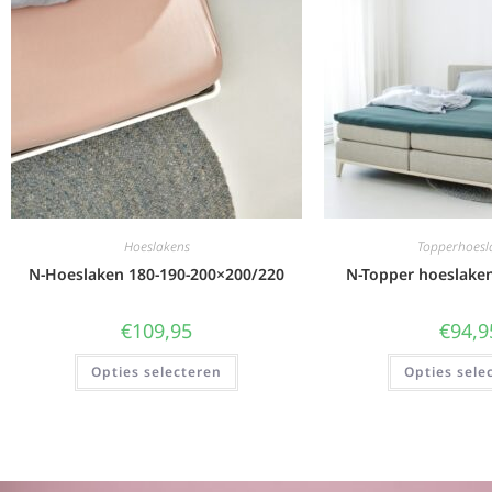
Hoeslakens
Topperhoesl
N-Hoeslaken 180-190-200×200/220
N-Topper hoeslake
€
109,95
€
94,9
Opties selecteren
Opties sele