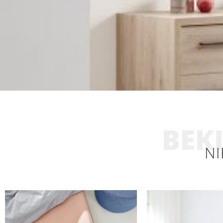
BEKI
NI