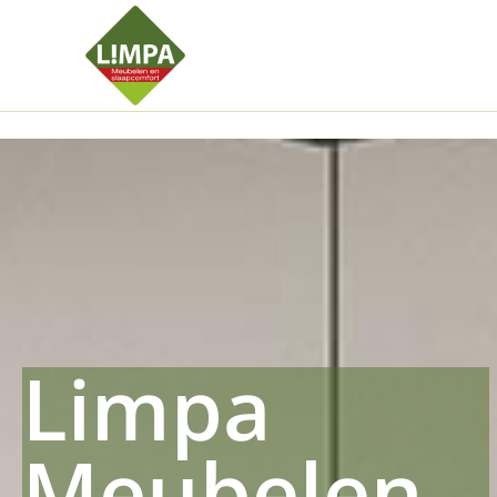
Kleidermax
Anhangerma
Sommersch
Regenschut
Zockerpro
Eiweissmax
Drueckerpr
Limpa
Meubelen