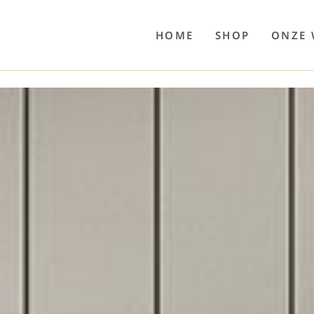
o
Poolwelten
Fettsauren
Dekemax
Kapselmed
Hosewelt
Taschewelt
Luftkuhlen
Zaube
HOME
SHOP
ONZE 