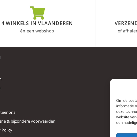
4 WINKELS IN VLAANDEREN
VERZEND
én een webshop
of afhale
l
n
n
Om de beste
informatie 
deze techno
teer ons
website ver
ne & bijzondere voorwaarden
een nadelig
 Policy