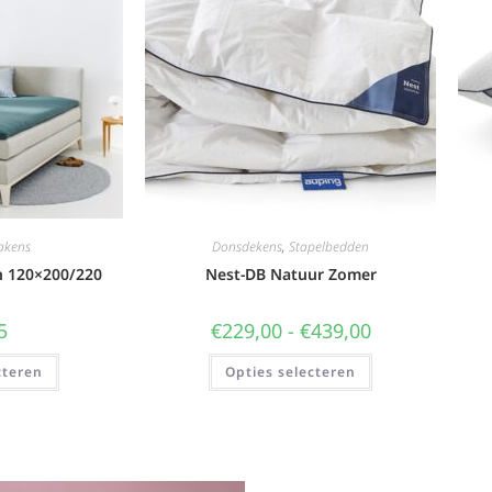
akens
Donsdekens
,
Stapelbedden
n 120×200/220
Nest-DB Natuur Zomer
5
€
229,00
-
€
439,00
cteren
Opties selecteren