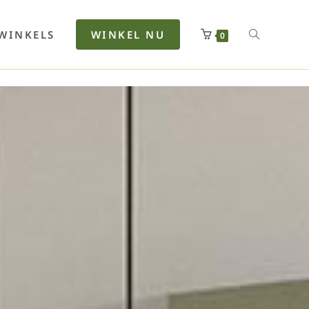
rfan
Lenkerhalt
Netzfenste
Insektensc
Boxkuhlen
Wurfeleis
WINKELS
WINKEL NU
0