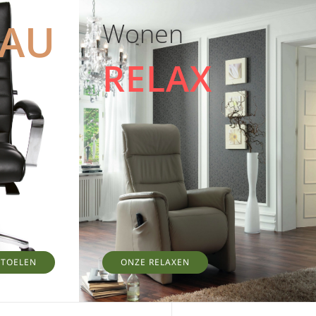
EAU
Wonen
RELAX
STOELEN
ONZE RELAXEN