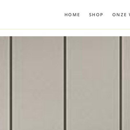
o
Poolwelten
Fettsauren
Dekemax
Kapselmed
Hosewelt
Taschewelt
Luftkuhlen
Zaube
HOME
SHOP
ONZE 