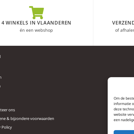
4 WINKELS IN VLAANDEREN
VERZEND
én een webshop
of afhale
l
n
n
Om de beste
informatie 
deze techno
teer ons
website ver
ne & bijzondere voorwaarden
een nadelig
 Policy