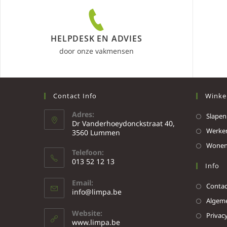
HELPDESK EN ADVIES
door onze vakmensen
Contact Info
Winke
Adres:
Slapen
Dr Vanderhoeydonckstraat 40,
Werke
3560 Lummen
Wone
Telefoon:
013 52 12 13
Info
Email:
Contac
info@limpa.be
Algeme
Website:
Privacy
www.limpa.be