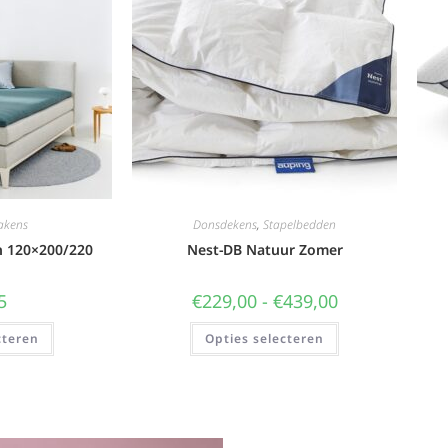
akens
Donsdekens
,
Stapelbedden
n 120×200/220
Nest-DB Natuur Zomer
5
€
229,00
-
€
439,00
cteren
Opties selecteren