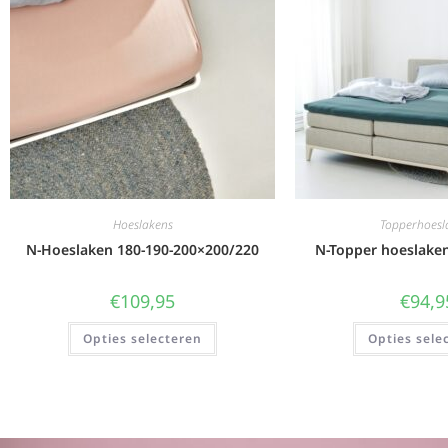
Hoeslakens
Topperhoesl
N-Hoeslaken 180-190-200×200/220
N-Topper hoeslake
€
109,95
€
94,9
Opties selecteren
Opties sele