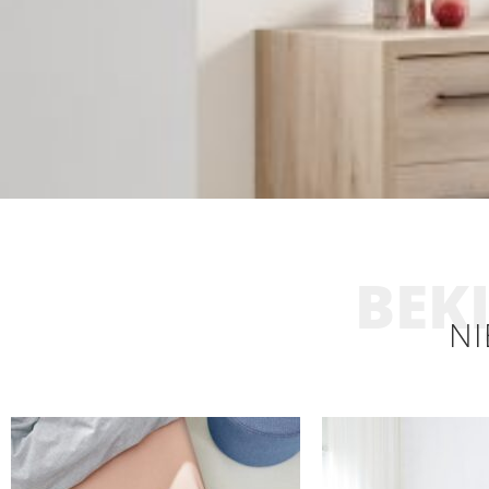
BEKI
NI