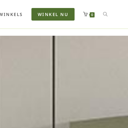
rfan
Lenkerhalt
Netzfenste
Insektensc
Boxkuhlen
Wurfeleis
WINKELS
WINKEL NU
0