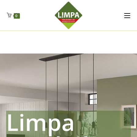
Kleidermax
Anhangerma
Sommersch
Regenschut
Zockerpro
Eiweissmax
Drueckerpro
Poolwelten
Fettsauren
Dekemax
Kapselmed
Hosewelt
Taschewelt
0
Luftkuhlen
Zauberfan
Lenkerhalt
Netzfenste
Insektensc
Boxkuhlen
Wurfeleis
Limpa