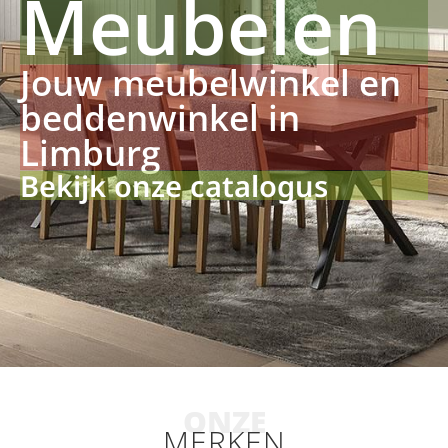
Meubelen
Jouw meubelwinkel en
beddenwinkel in
Limburg
Bekijk onze catalogus
ONZE
MERKEN