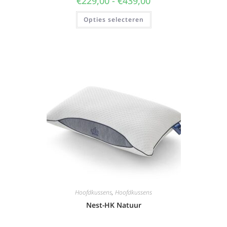
€
229,00
-
€
439,00
Opties selecteren
Hoofdkussens
,
Hoofdkussens
Nest-HK Natuur