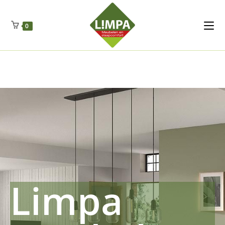
Kleidermax
Anhangerma
Sommersch
Regenschut
Zockerpro
Eiweissmax
Drueckerpro
Poolwelten
Fettsauren
Dekemax
Kapselmed
Hosewelt
Taschewelt
0
Luftkuhlen
Zauberfan
Lenkerhalt
Netzfenste
Insektensc
Boxkuhlen
Wurfeleis
Limpa