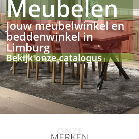
Meubelen
Jouw meubelwinkel en
beddenwinkel in
Limburg
Bekijk onze catalogus
ONZE
MERKEN