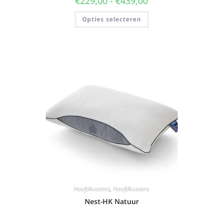
€
229,00
-
€
439,00
Opties selecteren
Hoofdkussens
,
Hoofdkussens
Nest-HK Natuur