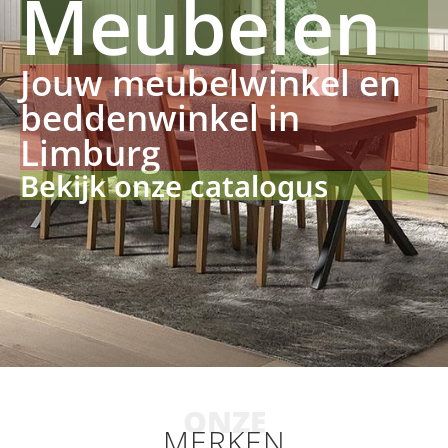
Meubelen
Jouw meubelwinkel en
beddenwinkel in
Limburg
Bekijk onze catalogus
ONZE
MERKEN