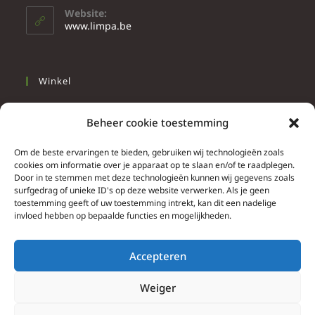
Website:
www.limpa.be
Winkel
Slapen
Beheer cookie toestemming
Werken
Wonen
Om de beste ervaringen te bieden, gebruiken wij technologieën zoals
cookies om informatie over je apparaat op te slaan en/of te raadplegen.
Door in te stemmen met deze technologieën kunnen wij gegevens zoals
Info
surfgedrag of unieke ID's op deze website verwerken. Als je geen
toestemming geeft of uw toestemming intrekt, kan dit een nadelige
Contacteer ons
invloed hebben op bepaalde functies en mogelijkheden.
Algemene & bijzondere voorwaarden
Privacy Policy
Accepteren
Brief herroepingsrecht
Weiger