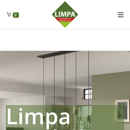
Kleidermax
Anhangerma
Sommersch
Regenschut
Zockerpro
Eiweissmax
Drueckerpro
Poolwelten
Fettsauren
Dekemax
Kapselmed
Hosewelt
Taschewelt
0
Luftkuhlen
Zauberfan
Lenkerhalt
Netzfenste
Insektensc
Boxkuhlen
Wurfeleis
Limpa