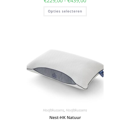
€
229,00
-
€
439,00
Opties selecteren
Hoofdkussens
,
Hoofdkussens
Nest-HK Natuur