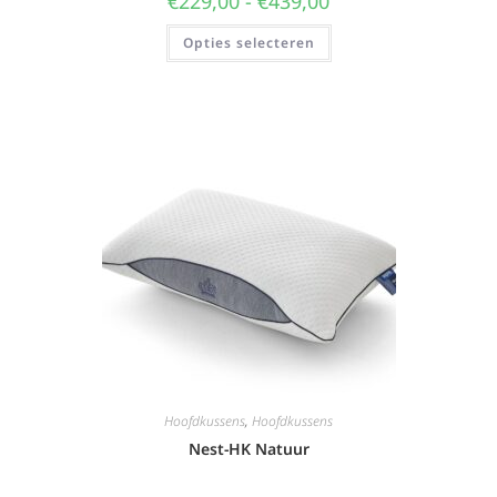
€
229,00
-
€
439,00
Opties selecteren
Hoofdkussens
,
Hoofdkussens
Nest-HK Natuur