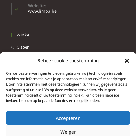
Website:
www.limpa.be
Winkel
Slapen
Werken
Beheer cookie toestemming
Wonen
Om de beste ervaringen te bieden, gebruiken wij technologieën zoals
Info
cookies om informatie over je apparaat op te slaan en/of te raadplegen.
Door in te stemmen met deze technologieën kunnen wij gegevens zoals
Contacteer ons
surfgedrag of unieke ID's op deze website verwerken. Als je geen
toestemming geeft of uw toestemming intrekt, kan dit een nadelige
Algemene & bijzondere voorwaarden
invloed hebben op bepaalde functies en mogelijkheden.
Privacy Policy
Brief herroepingsrecht
Accepteren
Weiger