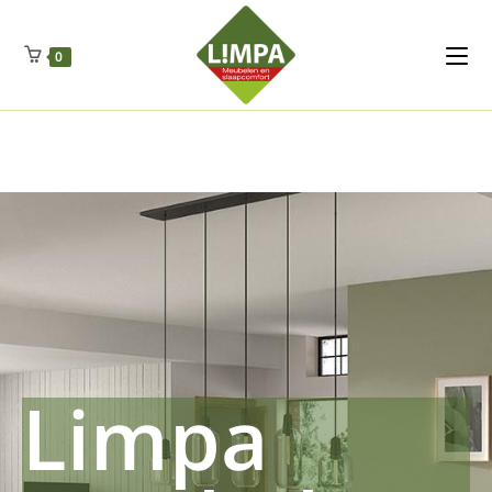
Kleidermax
Anhangerma
Sommersch
Regenschut
Zockerpro
Eiweissmax
Drueckerpro
Poolwelten
Fettsauren
Dekemax
Kapselmed
Hosewelt
Taschewelt
0
Luftkuhlen
Zauberfan
Lenkerhalt
Netzfenste
Insektensc
Boxkuhlen
Wurfeleis
Limpa