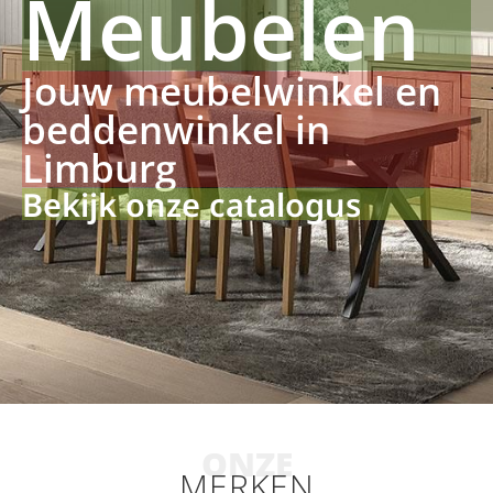
Meubelen
Jouw meubelwinkel en
beddenwinkel in
Limburg
Bekijk onze catalogus
ONZE
MERKEN