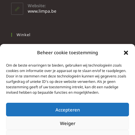
Website:
www.limpa.be
Winkel
Slapen
Beheer cookie toestemming
Werken
Wonen
Om de beste ervaringen te bieden, gebruiken wij technologieën zoals
cookies om informatie over je apparaat op te slaan en/of te raadplegen.
Door in te stemmen met deze technologieën kunnen wij gegevens zoals
Info
surfgedrag of unieke ID's op deze website verwerken. Als je geen
toestemming geeft of uw toestemming intrekt, kan dit een nadelige
Contacteer ons
invloed hebben op bepaalde functies en mogelijkheden.
Algemene & bijzondere voorwaarden
Privacy Policy
Accepteren
Brief herroepingsrecht
Weiger