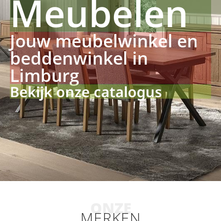
Meubelen
Jouw meubelwinkel en
beddenwinkel in
Limburg
Bekijk onze catalogus
ONZE
MERKEN