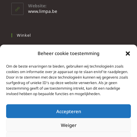
Website:
www.limpa.be
Winkel
Slapen
Beheer cookie toestemming
Werken
Wonen
Om de beste ervaringen te bieden, gebruiken wij technologieën zoals
cookies om informatie over je apparaat op te slaan en/of te raadplegen.
Door in te stemmen met deze technologieën kunnen wij gegevens zoals
Info
surfgedrag of unieke ID's op deze website verwerken. Als je geen
toestemming geeft of uw toestemming intrekt, kan dit een nadelige
Contacteer ons
invloed hebben op bepaalde functies en mogelijkheden.
Algemene & bijzondere voorwaarden
Privacy Policy
Accepteren
Brief herroepingsrecht
Weiger