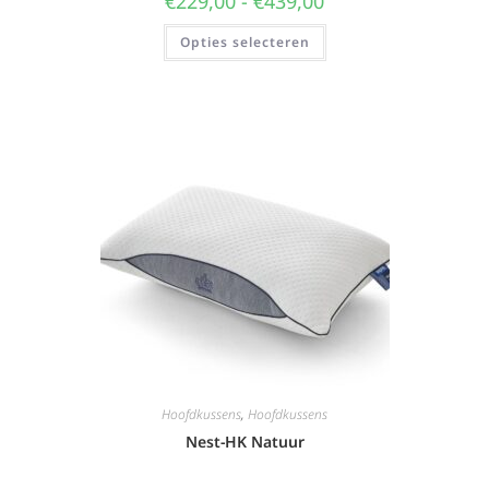
€
229,00
-
€
439,00
Opties selecteren
Hoofdkussens
,
Hoofdkussens
Nest-HK Natuur