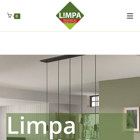
Kleidermax
Anhangerma
Sommersch
Regenschut
Zockerpro
Eiweissmax
Drueckerpro
Poolwelten
Fettsauren
Dekemax
Kapselmed
Hosewelt
Taschewelt
0
Luftkuhlen
Zauberfan
Lenkerhalt
Netzfenste
Insektensc
Boxkuhlen
Wurfeleis
Limpa