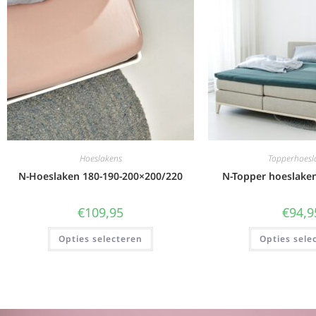
Hoeslakens
Topperhoesl
N-Hoeslaken 180-190-200×200/220
N-Topper hoeslake
€
109,95
€
94,9
Opties selecteren
Opties sele