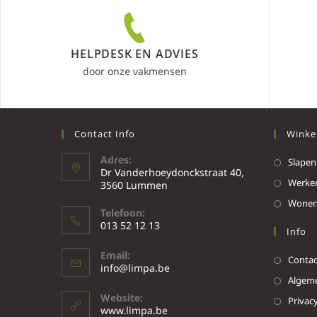
HELPDESK EN ADVIES
door onze vakmensen
Contact Info
Winke
Adres:
Slapen
Dr Vanderhoeydonckstraat 40,
Werke
3560 Lummen
Wone
Telefoon:
013 52 12 13
Info
Email:
Contac
info@limpa.be
Algeme
Website:
Privacy
www.limpa.be