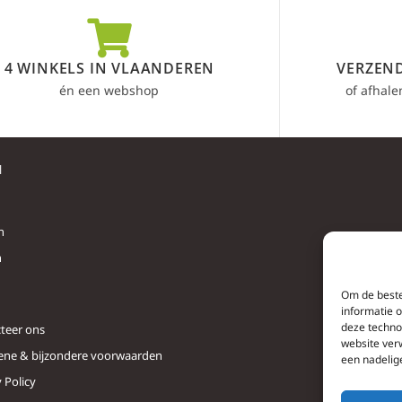
4 WINKELS IN VLAANDEREN
VERZEND
én een webshop
of afhale
l
n
n
Om de beste
informatie 
deze techno
teer ons
website ver
ne & bijzondere voorwaarden
een nadelig
 Policy