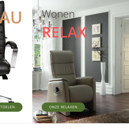
EAU
Wonen
RELAX
STOELEN
ONZE RELAXEN