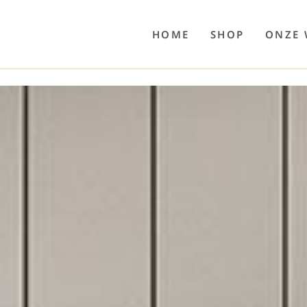
o
Poolwelten
Fettsauren
Dekemax
Kapselmed
Hosewelt
Taschewelt
Luftkuhlen
Zaube
HOME
SHOP
ONZE 