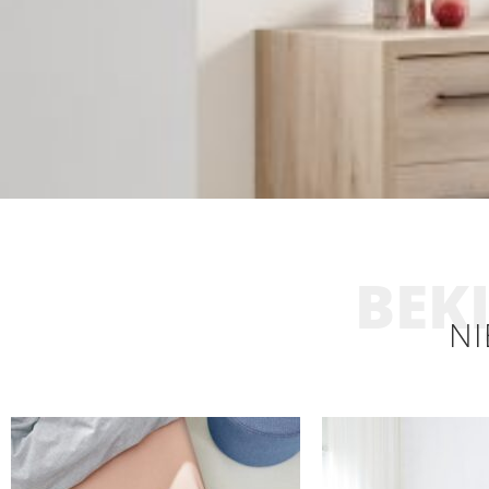
BEKI
NI