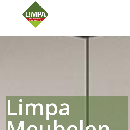
Kleidermax
Anhangerma
Sommersch
Regenschut
Zockerpro
Eiweissmax
Drueckerpr
Limpa
Meubelen