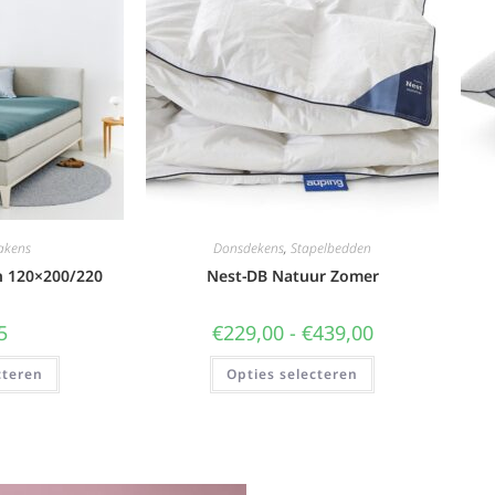
akens
Donsdekens
,
Stapelbedden
n 120×200/220
Nest-DB Natuur Zomer
5
€
229,00
-
€
439,00
cteren
Opties selecteren