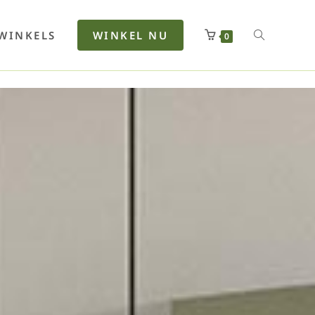
rfan
Lenkerhalt
Netzfenste
Insektensc
Boxkuhlen
Wurfeleis
WINKELS
WINKEL NU
0