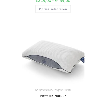
€
229,00
-
€
439,00
Opties selecteren
Hoofdkussens
,
Hoofdkussens
Nest-HK Natuur