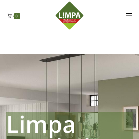
Kleidermax
Anhangerma
Sommersch
Regenschut
Zockerpro
Eiweissmax
Drueckerpro
Poolwelten
Fettsauren
Dekemax
Kapselmed
Hosewelt
Taschewelt
0
Luftkuhlen
Zauberfan
Lenkerhalt
Netzfenste
Insektensc
Boxkuhlen
Wurfeleis
Limpa