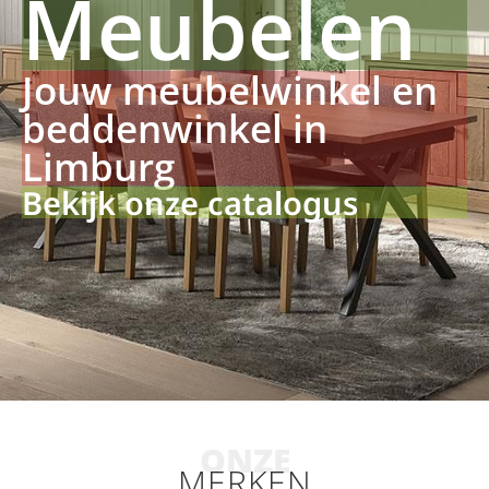
Meubelen
Jouw meubelwinkel en
beddenwinkel in
Limburg
Bekijk onze catalogus
ONZE
MERKEN