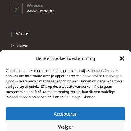
Website:
www.limpa.be
Winkel
Slapen
Werken
Beheer cookie toestemming
Wonen
Om de beste ervaringen te bieden, gebruiken wij technologieën zoals
Info
cookies om informatie over je apparaat op te slaan en/of te raadplegen.
Door in te stemmen met deze technologieën kunnen wij gegevens zoals
Contacteer ons
surfgedrag of unieke ID's op deze website verwerken. Als je geen
toestemming geeft of uw toestemming intrekt, kan dit een nadelige
Algemene & bijzondere voorwaarden
invloed hebben op bepaalde functies en mogelijkheden.
Privacy Policy
Brief herroepingsrecht
Accepteren
Weiger