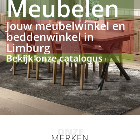
Meubelen
Jouw meubelwinkel en
beddenwinkel in
Limburg
Bekijk onze catalogus
ONZE
MERKEN