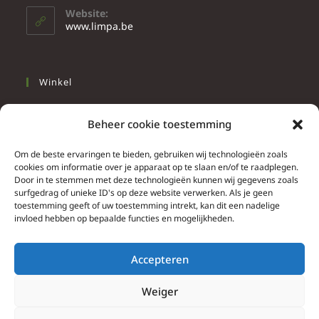
Website:
www.limpa.be
Winkel
Slapen
Beheer cookie toestemming
Werken
Wonen
Om de beste ervaringen te bieden, gebruiken wij technologieën zoals
cookies om informatie over je apparaat op te slaan en/of te raadplegen.
Door in te stemmen met deze technologieën kunnen wij gegevens zoals
Info
surfgedrag of unieke ID's op deze website verwerken. Als je geen
toestemming geeft of uw toestemming intrekt, kan dit een nadelige
Contacteer ons
invloed hebben op bepaalde functies en mogelijkheden.
Algemene & bijzondere voorwaarden
Privacy Policy
Accepteren
Brief herroepingsrecht
Weiger