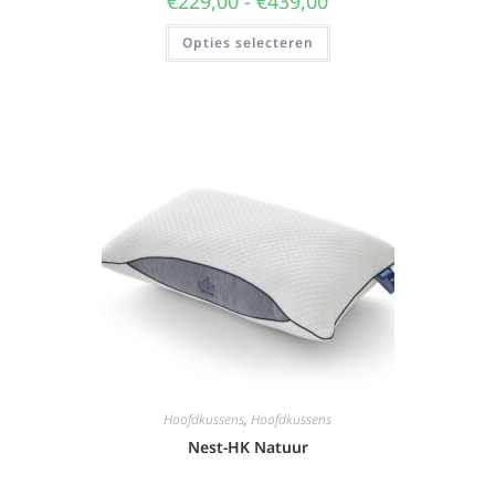
€
229,00
-
€
439,00
Opties selecteren
Hoofdkussens
,
Hoofdkussens
Nest-HK Natuur