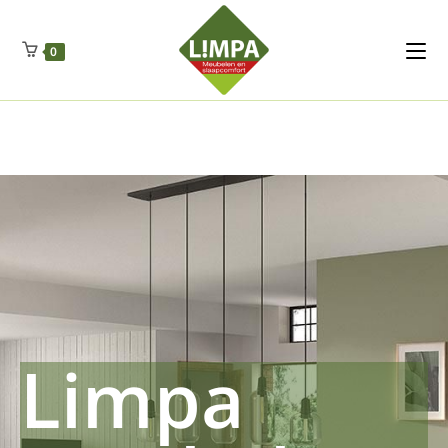
Kleidermax
Anhangerma
Sommersch
Regenschut
Zockerpro
Eiweissmax
Drueckerpro
Poolwelten
Fettsauren
Dekemax
Kapselmed
Hosewelt
Taschewelt
0
Luftkuhlen
Zauberfan
Lenkerhalt
Netzfenste
Insektensc
Boxkuhlen
Wurfeleis
Limpa