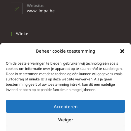
Website:
www.limpa.be
Winkel
Slapen
Beheer cookie toestemming
Werken
Wonen
Om de beste ervaringen te bieden, gebruiken wij technologieën zoals
cookies om informatie over je apparaat op te slaan en/of te raadplegen.
Door in te stemmen met deze technologieën kunnen wij gegevens zoals
Info
surfgedrag of unieke ID's op deze website verwerken. Als je geen
toestemming geeft of uw toestemming intrekt, kan dit een nadelige
Contacteer ons
invloed hebben op bepaalde functies en mogelijkheden.
Algemene & bijzondere voorwaarden
Privacy Policy
Accepteren
Brief herroepingsrecht
Weiger