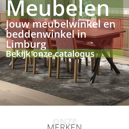
Meubelen
Jouw meubelwinkel en
beddenwinkel in
Limburg
Bekijk onze catalogus
ONZE
MERKEN