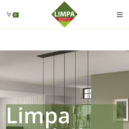
Kleidermax
Anhangerma
Sommersch
Regenschut
Zockerpro
Eiweissmax
Drueckerpro
Poolwelten
Fettsauren
Dekemax
Kapselmed
Hosewelt
Taschewelt
0
Luftkuhlen
Zauberfan
Lenkerhalt
Netzfenste
Insektensc
Boxkuhlen
Wurfeleis
Limpa