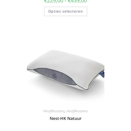
€
229,00
-
€
439,00
Opties selecteren
Hoofdkussens
,
Hoofdkussens
Nest-HK Natuur