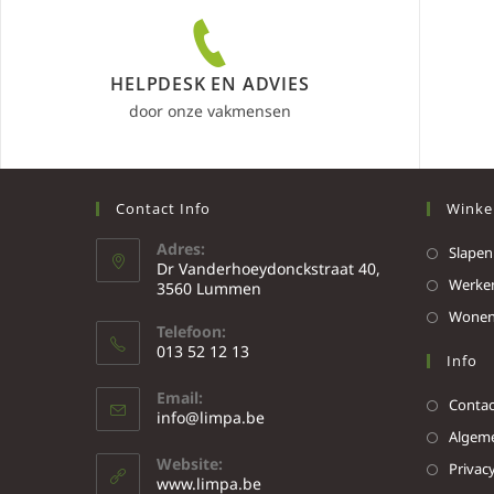
HELPDESK EN ADVIES
door onze vakmensen
Contact Info
Winke
Adres:
Slapen
Dr Vanderhoeydonckstraat 40,
Werke
3560 Lummen
Wone
Telefoon:
013 52 12 13
Info
Email:
Contac
info@limpa.be
Algeme
Website:
Privacy
www.limpa.be