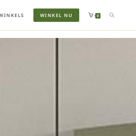
rfan
Lenkerhalt
Netzfenste
Insektensc
Boxkuhlen
Wurfeleis
WINKELS
WINKEL NU
0