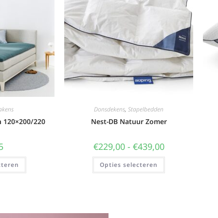
akens
Donsdekens
,
Stapelbedden
n 120×200/220
Nest-DB Natuur Zomer
5
€
229,00
-
€
439,00
cteren
Opties selecteren