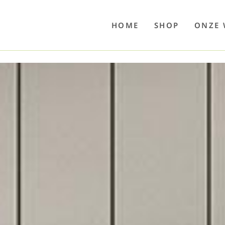
o
Poolwelten
Fettsauren
Dekemax
Kapselmed
Hosewelt
Taschewelt
Luftkuhlen
Zaube
HOME
SHOP
ONZE 