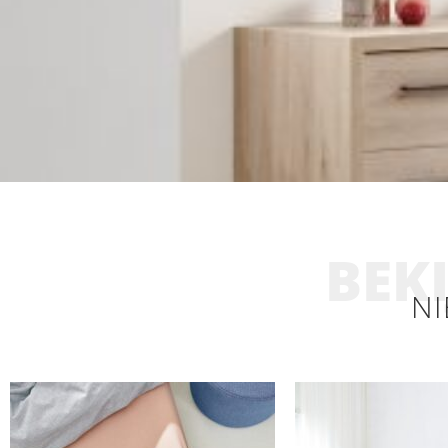
BEKI
NI