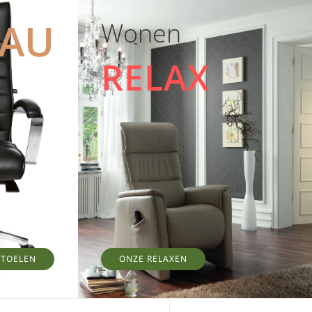
EAU
Wonen
RELAX
STOELEN
ONZE RELAXEN