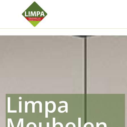
Kleidermax
Anhangerma
Sommersch
Regenschut
Zockerpro
Eiweissmax
Drueckerpr
Limpa
Meubelen