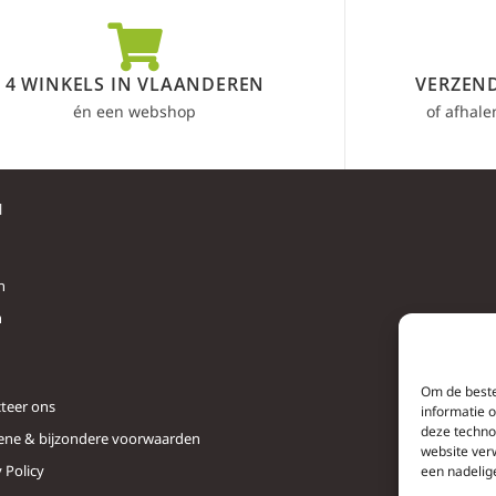
4 WINKELS IN VLAANDEREN
VERZEND
én een webshop
of afhale
l
n
n
Om de beste
teer ons
informatie 
deze techno
ne & bijzondere voorwaarden
website ver
 Policy
een nadelig