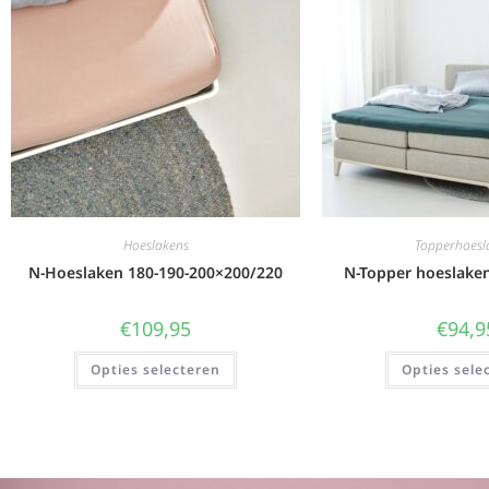
Hoeslakens
Topperhoesl
N-Hoeslaken 180-190-200×200/220
N-Topper hoeslake
€
109,95
€
94,9
Opties selecteren
Opties sele