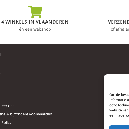
4 WINKELS IN VLAANDEREN
VERZEND
én een webshop
of afhale
l
n
n
Om de beste
informatie 
deze techno
teer ons
website ver
ne & bijzondere voorwaarden
een nadelig
 Policy