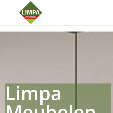
Kleidermax
Anhangerma
Sommersch
Regenschut
Zockerpro
Eiweissmax
Drueckerpr
Limpa
Meubelen