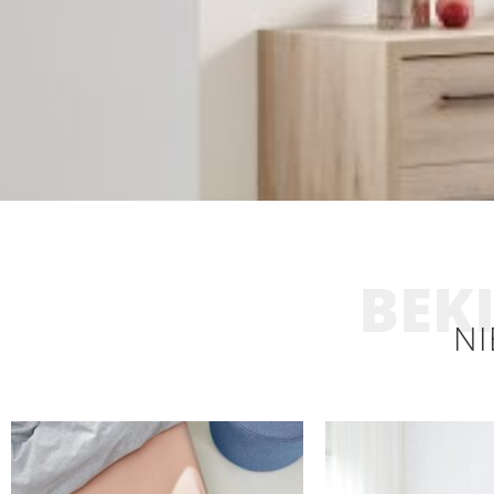
BEKI
NI