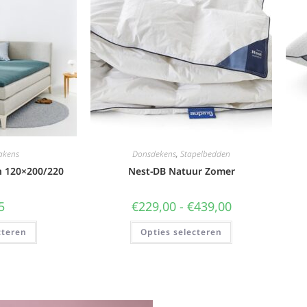
akens
Donsdekens
,
Stapelbedden
n 120×200/220
Nest-DB Natuur Zomer
5
€
229,00
-
€
439,00
cteren
Opties selecteren