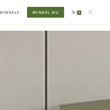
rfan
Lenkerhalt
Netzfenste
Insektensc
Boxkuhlen
Wurfeleis
WINKELS
WINKEL NU
0