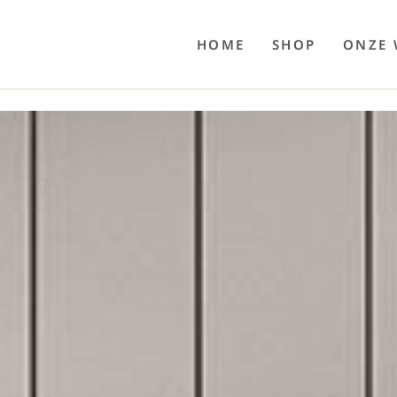
o
Poolwelten
Fettsauren
Dekemax
Kapselmed
Hosewelt
Taschewelt
Luftkuhlen
Zaube
HOME
SHOP
ONZE 