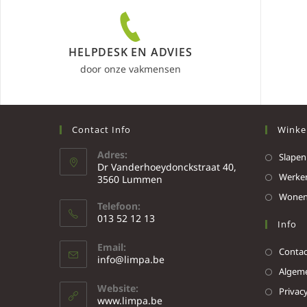
HELPDESK EN ADVIES
door onze vakmensen
Contact Info
Winke
Adres:
Slapen
Dr Vanderhoeydonckstraat 40,
Werke
3560 Lummen
Wone
Telefoon:
013 52 12 13
Info
Email:
Contac
info@limpa.be
Algeme
Website:
Privacy
www.limpa.be