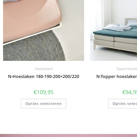
Hoeslakens
Topperhoesl
N-Hoeslaken 180-190-200×200/220
N-Topper hoeslake
€
109,95
€
94,9
Opties selecteren
Opties sele