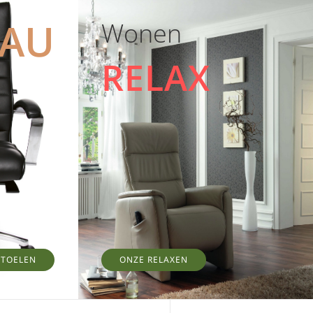
EAU
Wonen
RELAX
STOELEN
ONZE RELAXEN