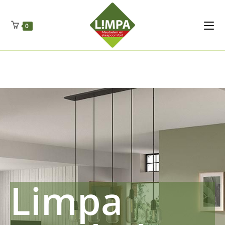
Kleidermax
Anhangerma
Sommersch
Regenschut
Zockerpro
Eiweissmax
Drueckerpro
Poolwelten
Fettsauren
Dekemax
Kapselmed
Hosewelt
Taschewelt
0
Luftkuhlen
Zauberfan
Lenkerhalt
Netzfenste
Insektensc
Boxkuhlen
Wurfeleis
Limpa