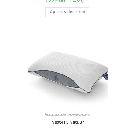
€
229,00
-
€
439,00
Opties selecteren
Hoofdkussens
,
Hoofdkussens
Nest-HK Natuur