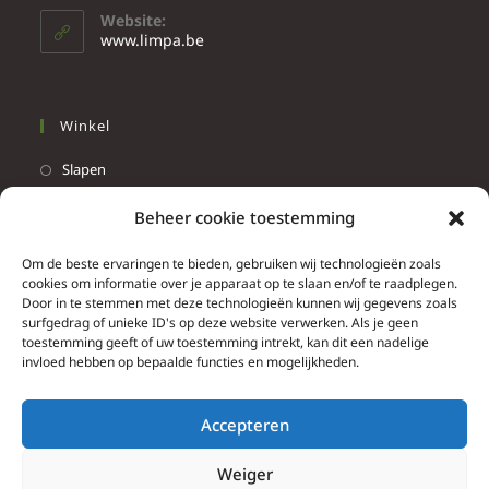
Website:
www.limpa.be
Winkel
Slapen
Werken
Beheer cookie toestemming
Wonen
Om de beste ervaringen te bieden, gebruiken wij technologieën zoals
Info
cookies om informatie over je apparaat op te slaan en/of te raadplegen.
Door in te stemmen met deze technologieën kunnen wij gegevens zoals
Contacteer ons
surfgedrag of unieke ID's op deze website verwerken. Als je geen
toestemming geeft of uw toestemming intrekt, kan dit een nadelige
Algemene & bijzondere voorwaarden
invloed hebben op bepaalde functies en mogelijkheden.
Privacy Policy
Brief herroepingsrecht
Accepteren
Weiger