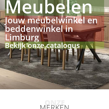
Meubelen
Jouw meubelwinkel en
beddenwinkel in
Limburg
Bekijk onze catalogus
ONZE
MERKEN