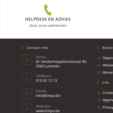
HELPDESK EN ADVIES
door onze vakmensen
Contact Info
Winke
Adres:
Slapen
Dr Vanderhoeydonckstraat 40,
Werke
3560 Lummen
Wone
Telefoon:
013 52 12 13
Info
Email:
Contac
info@limpa.be
Algeme
Website:
Privacy
www.limpa.be