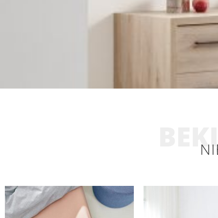
BEKI
NI