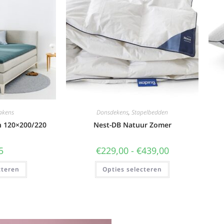
akens
Donsdekens
,
Stapelbedden
n 120×200/220
Nest-DB Natuur Zomer
5
€
229,00
-
€
439,00
cteren
Opties selecteren