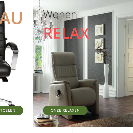
EAU
Wonen
RELAX
STOELEN
ONZE RELAXEN