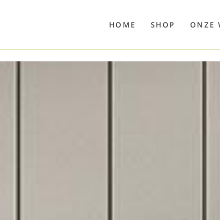
o
Poolwelten
Fettsauren
Dekemax
Kapselmed
Hosewelt
Taschewelt
Luftkuhlen
Zaube
HOME
SHOP
ONZE 