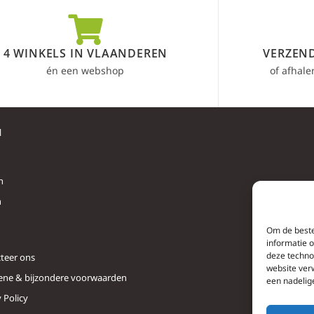
4 WINKELS IN VLAANDEREN
VERZEND
én een webshop
of afhale
l
n
n
Om de beste
informatie 
deze techno
teer ons
website ver
ne & bijzondere voorwaarden
een nadelig
 Policy