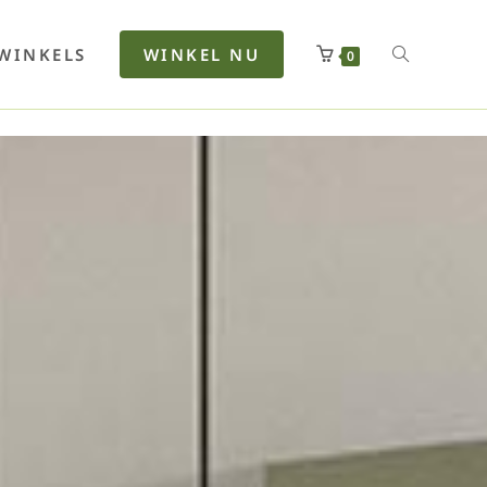
rfan
Lenkerhalt
Netzfenste
Insektensc
Boxkuhlen
Wurfeleis
WINKELS
WINKEL NU
0