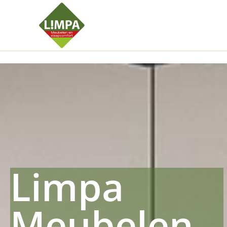
Kleidermax
Anhangerma
Sommersch
Regenschut
Zockerpro
Eiweissmax
Drueckerpr
Limpa
Meubelen