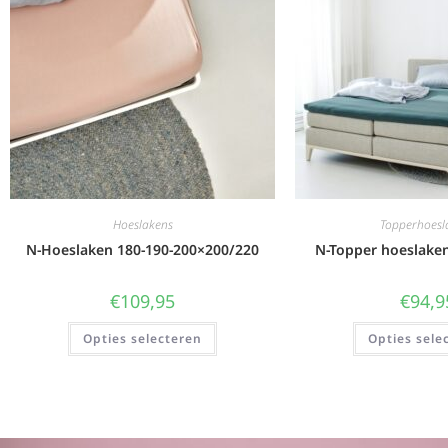
Hoeslakens
Topperhoesl
N-Hoeslaken 180-190-200×200/220
N-Topper hoeslake
€
109,95
€
94,9
Opties selecteren
Opties sele