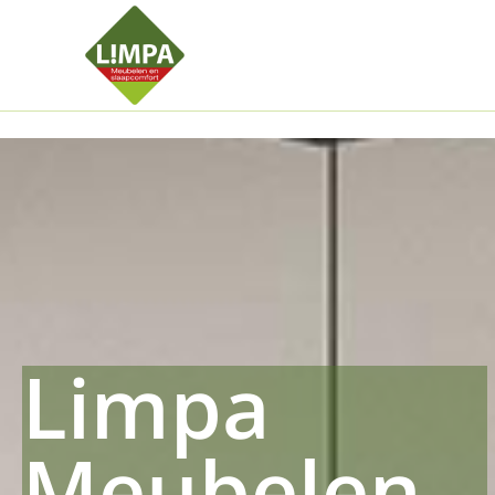
Kleidermax
Anhangerma
Sommersch
Regenschut
Zockerpro
Eiweissmax
Drueckerpr
Limpa
Meubelen