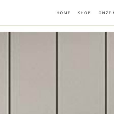
o
Poolwelten
Fettsauren
Dekemax
Kapselmed
Hosewelt
Taschewelt
Luftkuhlen
Zaube
HOME
SHOP
ONZE 