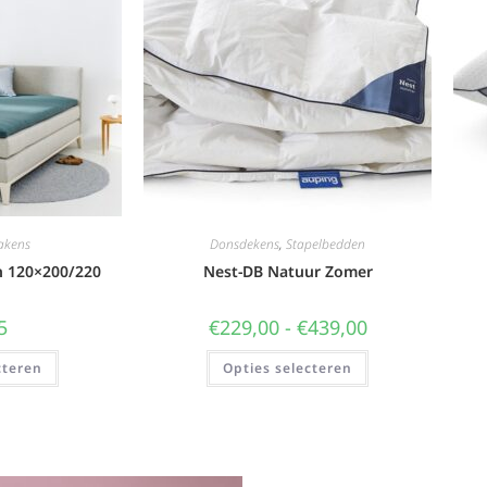
akens
Donsdekens
,
Stapelbedden
n 120×200/220
Nest-DB Natuur Zomer
5
€
229,00
-
€
439,00
cteren
Opties selecteren