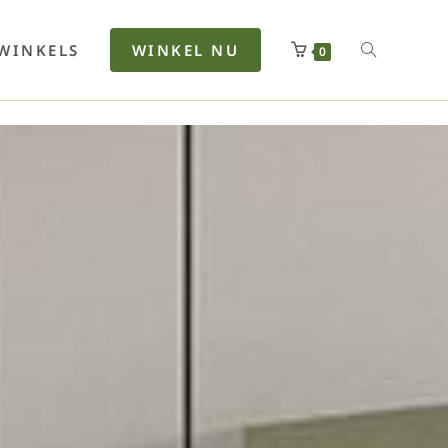
rfan
Lenkerhalt
Netzfenste
Insektensc
Boxkuhlen
Wurfeleis
WINKELS
WINKEL NU
0