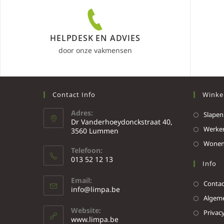
HELPDESK EN ADVIES
door onze vakmensen
Contact Info
Winke
Adres:
Slapen
Dr Vanderhoeydonckstraat 40,
Werke
3560 Lummen
Wone
Telefoon:
013 52 12 13
Info
Email:
Contac
info@limpa.be
Algeme
Website:
Privacy
www.limpa.be