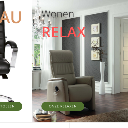
EAU
Wonen
RELAX
STOELEN
ONZE RELAXEN