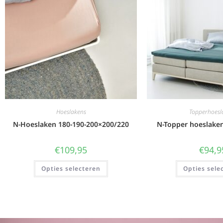
Hoeslakens
Topperhoesl
N-Hoeslaken 180-190-200×200/220
N-Topper hoeslake
€
109,95
€
94,9
Opties selecteren
Opties sele