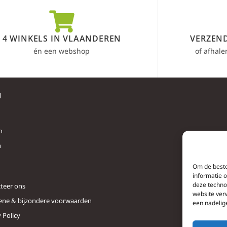
4 WINKELS IN VLAANDEREN
VERZEND
én een webshop
of afhale
l
n
n
Om de beste
informatie 
deze techno
teer ons
website ver
ne & bijzondere voorwaarden
een nadelig
 Policy