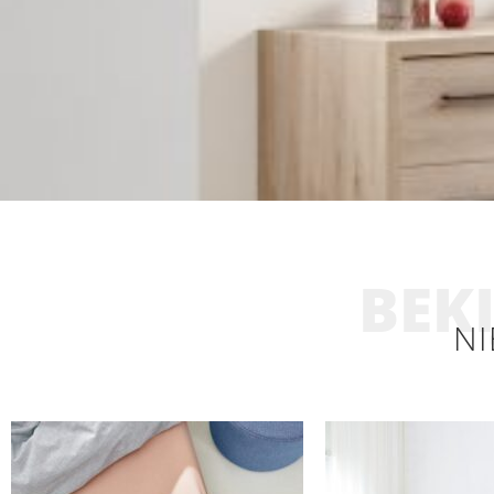
BEKI
NI