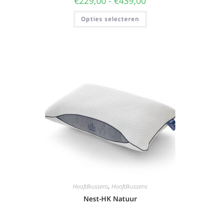
€
229,00
-
€
439,00
Opties selecteren
Hoofdkussens
,
Hoofdkussens
Nest-HK Natuur