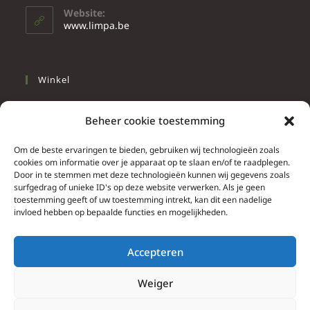
Website:
www.limpa.be
Winkel
Slapen
Beheer cookie toestemming
Werken
Wonen
Om de beste ervaringen te bieden, gebruiken wij technologieën zoals
cookies om informatie over je apparaat op te slaan en/of te raadplegen.
Door in te stemmen met deze technologieën kunnen wij gegevens zoals
Info
surfgedrag of unieke ID's op deze website verwerken. Als je geen
toestemming geeft of uw toestemming intrekt, kan dit een nadelige
Contacteer ons
invloed hebben op bepaalde functies en mogelijkheden.
Algemene & bijzondere voorwaarden
Privacy Policy
Accepteren
Brief herroepingsrecht
Weiger