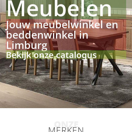
Meubelen
Jouw meubelwinkel en
beddenwinkel in
Limburg
Bekijk onze catalogus
ONZE
MERKEN