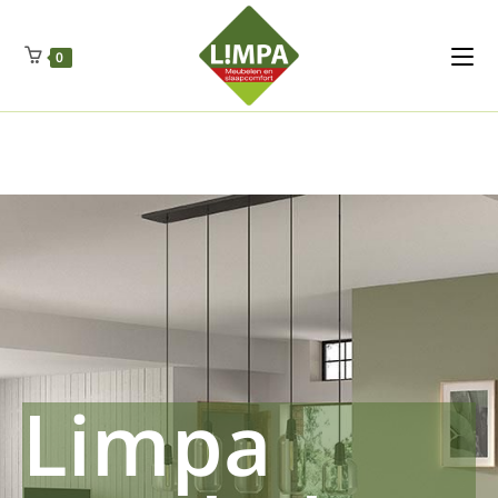
Kleidermax
Anhangerma
Sommersch
Regenschut
Zockerpro
Eiweissmax
Drueckerpro
Poolwelten
Fettsauren
Dekemax
Kapselmed
Hosewelt
Taschewelt
0
Luftkuhlen
Zauberfan
Lenkerhalt
Netzfenste
Insektensc
Boxkuhlen
Wurfeleis
Limpa