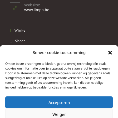
Website:
www.limpa.be
Winkel
Slapen
Werken
Beheer cookie toestemming
Wonen
Om de beste ervaringen te bieden, gebruiken wij technologieën zoals
Info
cookies om informatie over je apparaat op te slaan en/of te raadplegen.
Door in te stemmen met deze technologieën kunnen wij gegevens zoals
Contacteer ons
surfgedrag of unieke ID's op deze website verwerken. Als je geen
toestemming geeft of uw toestemming intrekt, kan dit een nadelige
Algemene & bijzondere voorwaarden
invloed hebben op bepaalde functies en mogelijkheden.
Privacy Policy
Brief herroepingsrecht
Accepteren
Weiger