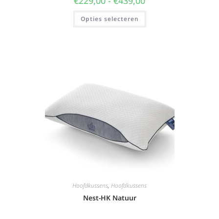
€
229,00
-
€
439,00
Opties selecteren
Hoofdkussens
,
Hoofdkussens
Nest-HK Natuur