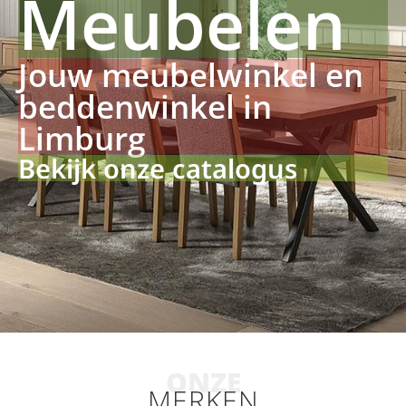
Meubelen
Jouw meubelwinkel en
beddenwinkel in
Limburg
Bekijk onze catalogus
ONZE
MERKEN