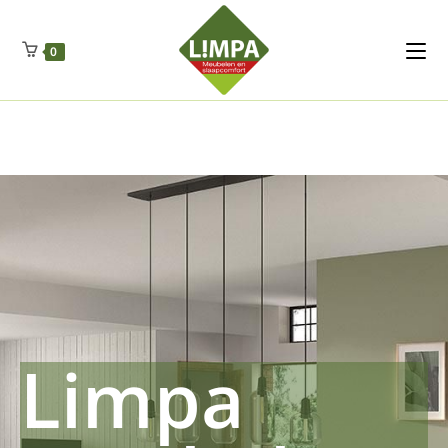
Kleidermax
Anhangerma
Sommersch
Regenschut
Zockerpro
Eiweissmax
Drueckerpro
Poolwelten
Fettsauren
Dekemax
Kapselmed
Hosewelt
Taschewelt
0
Luftkuhlen
Zauberfan
Lenkerhalt
Netzfenste
Insektensc
Boxkuhlen
Wurfeleis
Limpa