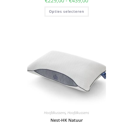
€
229,00
-
€
439,00
Opties selecteren
Hoofdkussens
,
Hoofdkussens
Nest-HK Natuur