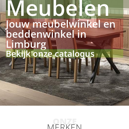
Meubelen
Jouw meubelwinkel en
beddenwinkel in
Limburg
Bekijk onze catalogus
ONZE
MERKEN