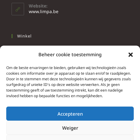
Website:
www.limpa.be
Winkel
Slapen
Beheer cookie toestemming
Werken
Wonen
Om de beste ervaringen te bieden, gebruiken wij technologieën zoals
cookies om informatie over je apparaat op te slaan en/of te raadplegen.
Door in te stemmen met deze technologieën kunnen wij gegevens zoals
Info
surfgedrag of unieke ID's op deze website verwerken. Als je geen
toestemming geeft of uw toestemming intrekt, kan dit een nadelige
Contacteer ons
invloed hebben op bepaalde functies en mogelijkheden.
Algemene & bijzondere voorwaarden
Privacy Policy
Accepteren
Brief herroepingsrecht
Weiger