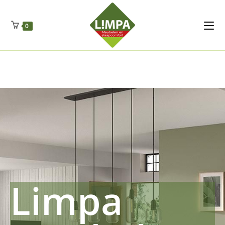
Kleidermax
Anhangerma
Sommersch
Regenschut
Zockerpro
Eiweissmax
Drueckerpro
Poolwelten
Fettsauren
Dekemax
Kapselmed
Hosewelt
Taschewelt
0
Luftkuhlen
Zauberfan
Lenkerhalt
Netzfenste
Insektensc
Boxkuhlen
Wurfeleis
Limpa