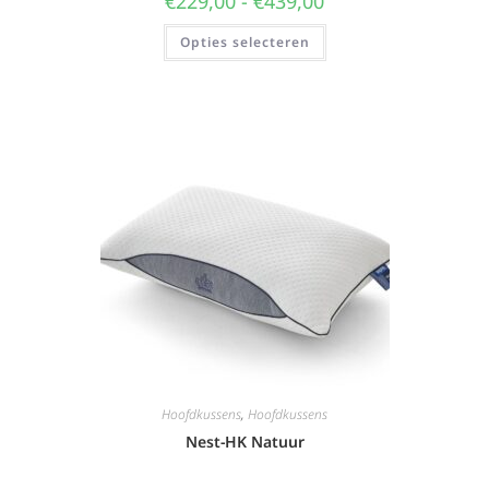
€
229,00
-
€
439,00
Opties selecteren
Hoofdkussens
,
Hoofdkussens
Nest-HK Natuur