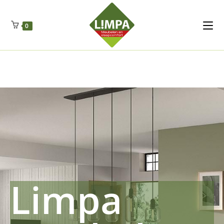
Kleidermax
Anhangerma
Sommersch
Regenschut
Zockerpro
Eiweissmax
Drueckerpro
Poolwelten
Fettsauren
Dekemax
Kapselmed
Hosewelt
Taschewelt
0
Luftkuhlen
Zauberfan
Lenkerhalt
Netzfenste
Insektensc
Boxkuhlen
Wurfeleis
Limpa