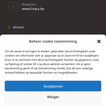
Website:
www.limpa.be
Winkel
Slapen
Beheer cookie toestemming
Werken
Wonen
Om de beste ervaringen te bieden, gebruiken wij technologieën zoals
cookies om informatie over je apparaat op te slaan en/of te raadplegen.
Door in te stemmen met deze technologieën kunnen wij gegevens zoals
Info
surfgedrag of unieke ID's op deze website verwerken. Als je geen
toestemming geeft of uw toestemming intrekt, kan dit een nadelige
Contacteer ons
invloed hebben op bepaalde functies en mogelijkheden.
Algemene & bijzondere voorwaarden
Privacy Policy
Accepteren
Brief herroepingsrecht
Weiger