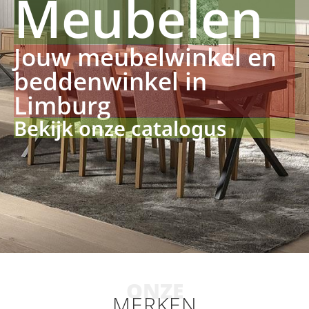
Meubelen
Jouw meubelwinkel en
beddenwinkel in
Limburg
Bekijk onze catalogus
ONZE
MERKEN