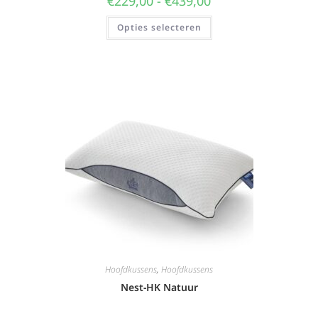
€
229,00
-
€
439,00
Opties selecteren
Hoofdkussens
,
Hoofdkussens
Nest-HK Natuur