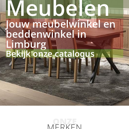
Meubelen
Jouw meubelwinkel en
beddenwinkel in
Limburg
Bekijk onze catalogus
ONZE
MERKEN