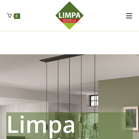
Kleidermax
Anhangerma
Sommersch
Regenschut
Zockerpro
Eiweissmax
Drueckerpro
Poolwelten
Fettsauren
Dekemax
Kapselmed
Hosewelt
Taschewelt
0
Luftkuhlen
Zauberfan
Lenkerhalt
Netzfenste
Insektensc
Boxkuhlen
Wurfeleis
Limpa