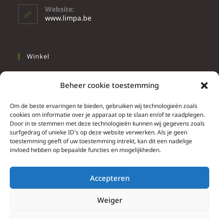
Website:
www.limpa.be
Winkel
Slapen
Beheer cookie toestemming
Werken
Wonen
Om de beste ervaringen te bieden, gebruiken wij technologieën zoals
cookies om informatie over je apparaat op te slaan en/of te raadplegen.
Door in te stemmen met deze technologieën kunnen wij gegevens zoals
Info
surfgedrag of unieke ID's op deze website verwerken. Als je geen
toestemming geeft of uw toestemming intrekt, kan dit een nadelige
Contacteer ons
invloed hebben op bepaalde functies en mogelijkheden.
Algemene & bijzondere voorwaarden
Privacy Policy
Accepteren
Brief herroepingsrecht
Weiger