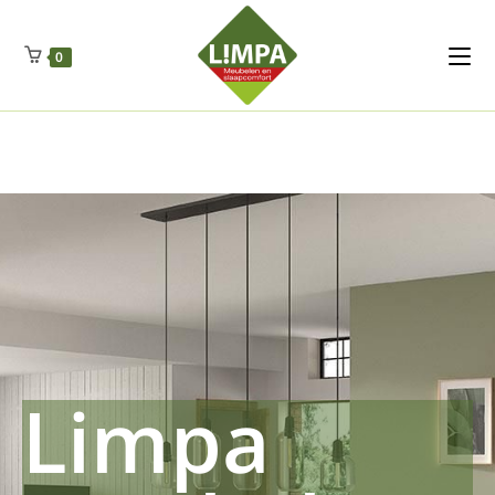
Kleidermax
Anhangerma
Sommersch
Regenschut
Zockerpro
Eiweissmax
Drueckerpro
Poolwelten
Fettsauren
Dekemax
Kapselmed
Hosewelt
Taschewelt
0
Luftkuhlen
Zauberfan
Lenkerhalt
Netzfenste
Insektensc
Boxkuhlen
Wurfeleis
Limpa