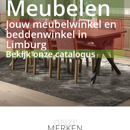
Meubelen
Jouw meubelwinkel en
beddenwinkel in
Limburg
Bekijk onze catalogus
ONZE
MERKEN