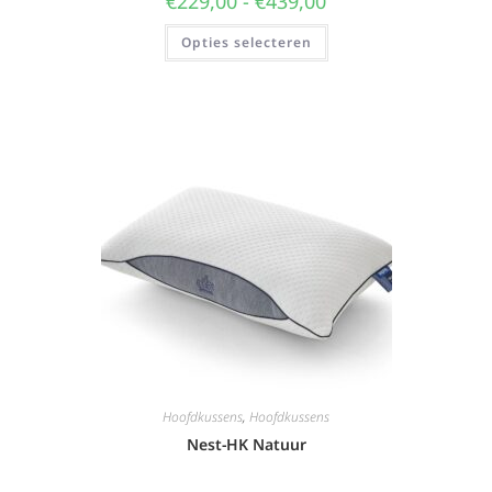
€
229,00
-
€
439,00
Opties selecteren
Hoofdkussens
,
Hoofdkussens
Nest-HK Natuur