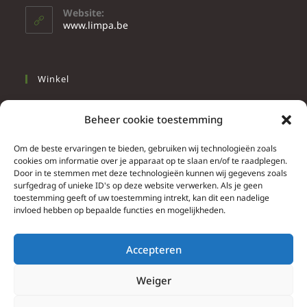
Website:
www.limpa.be
Winkel
Slapen
Beheer cookie toestemming
Werken
Wonen
Om de beste ervaringen te bieden, gebruiken wij technologieën zoals
cookies om informatie over je apparaat op te slaan en/of te raadplegen.
Door in te stemmen met deze technologieën kunnen wij gegevens zoals
Info
surfgedrag of unieke ID's op deze website verwerken. Als je geen
toestemming geeft of uw toestemming intrekt, kan dit een nadelige
Contacteer ons
invloed hebben op bepaalde functies en mogelijkheden.
Algemene & bijzondere voorwaarden
Privacy Policy
Accepteren
Brief herroepingsrecht
Weiger