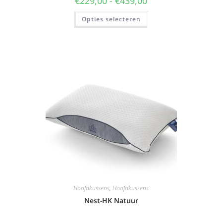
€
229,00
-
€
439,00
Opties selecteren
Hoofdkussens
,
Hoofdkussens
Nest-HK Natuur