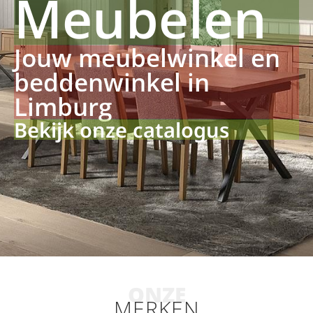
Meubelen
Jouw meubelwinkel en
beddenwinkel in
Limburg
Bekijk onze catalogus
ONZE
MERKEN