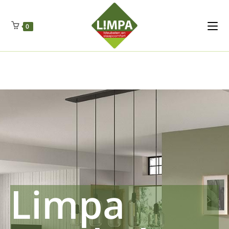
Kleidermax
Anhangerma
Sommersch
Regenschut
Zockerpro
Eiweissmax
Drueckerpro
Poolwelten
Fettsauren
Dekemax
Kapselmed
Hosewelt
Taschewelt
0
Luftkuhlen
Zauberfan
Lenkerhalt
Netzfenste
Insektensc
Boxkuhlen
Wurfeleis
Limpa