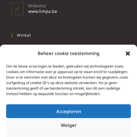
Website:
www.limpa.be
Winkel
Slapen
Beheer cookie toestemming
Werken
Wonen
Om de beste ervaringen te bieden, gebruiken wij technologieën zoals
cookies om informatie over je apparaat op te slaan en/of te raadplegen.
Door in te stemmen met deze technologieën kunnen wij gegevens zoals
Info
surfgedrag of unieke ID's op deze website verwerken. Als je geen
toestemming geeft of uw toestemming intrekt, kan dit een nadelige
Contacteer ons
invloed hebben op bepaalde functies en mogelijkheden.
Algemene & bijzondere voorwaarden
Privacy Policy
Accepteren
Brief herroepingsrecht
Weiger