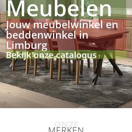
Meubelen
Jouw meubelwinkel en
beddenwinkel in
Limburg
Bekijk onze catalogus
ONZE
MERKEN