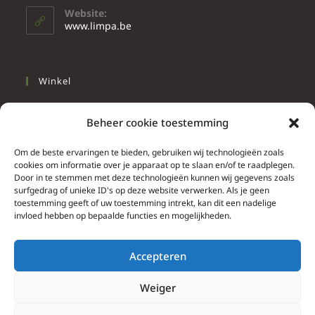
Website:
www.limpa.be
Winkel
Slapen
Beheer cookie toestemming
Werken
Wonen
Om de beste ervaringen te bieden, gebruiken wij technologieën zoals
cookies om informatie over je apparaat op te slaan en/of te raadplegen.
Door in te stemmen met deze technologieën kunnen wij gegevens zoals
Info
surfgedrag of unieke ID's op deze website verwerken. Als je geen
toestemming geeft of uw toestemming intrekt, kan dit een nadelige
Contacteer ons
invloed hebben op bepaalde functies en mogelijkheden.
Algemene & bijzondere voorwaarden
Privacy Policy
Accepteren
Brief herroepingsrecht
Weiger