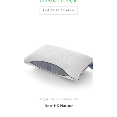
€
229,00
-
€
439,00
Opties selecteren
Hoofdkussens
,
Hoofdkussens
Nest-HK Natuur