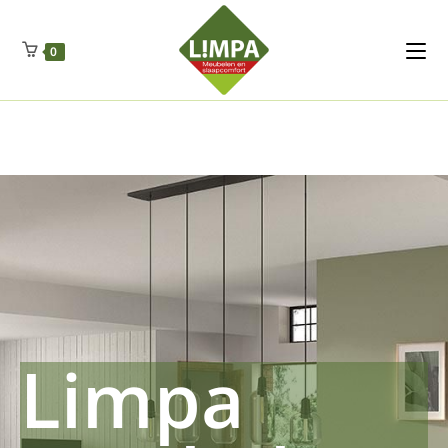
Kleidermax
Anhangerma
Sommersch
Regenschut
Zockerpro
Eiweissmax
Drueckerpro
Poolwelten
Fettsauren
Dekemax
Kapselmed
Hosewelt
Taschewelt
0
Luftkuhlen
Zauberfan
Lenkerhalt
Netzfenste
Insektensc
Boxkuhlen
Wurfeleis
Limpa