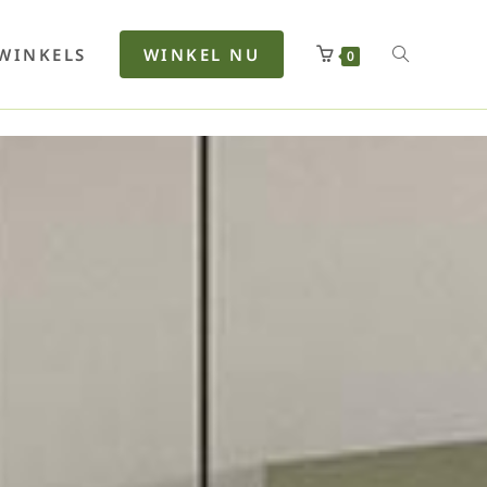
rfan
Lenkerhalt
Netzfenste
Insektensc
Boxkuhlen
Wurfeleis
WINKELS
WINKEL NU
0