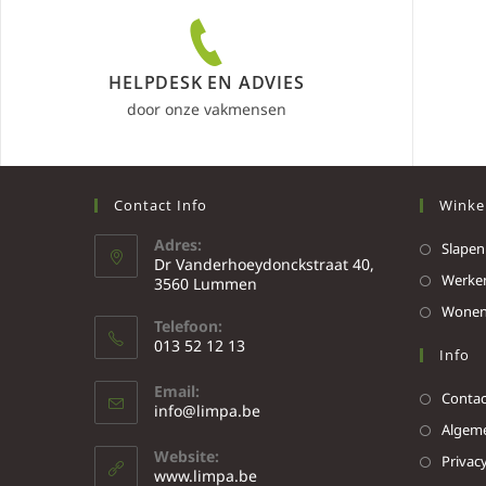
HELPDESK EN ADVIES
door onze vakmensen
Contact Info
Winke
Adres:
Slapen
Dr Vanderhoeydonckstraat 40,
Werke
3560 Lummen
Wone
Telefoon:
013 52 12 13
Info
Email:
Contac
info@limpa.be
Algeme
Website:
Privacy
www.limpa.be