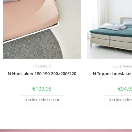
Hoeslakens
Topperhoesl
N-Hoeslaken 180-190-200×200/220
N-Topper hoeslake
€
109,95
€
94,9
Opties selecteren
Opties sele