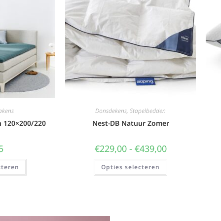
akens
Donsdekens
,
Stapelbedden
n 120×200/220
Nest-DB Natuur Zomer
5
€
229,00
-
€
439,00
cteren
Opties selecteren