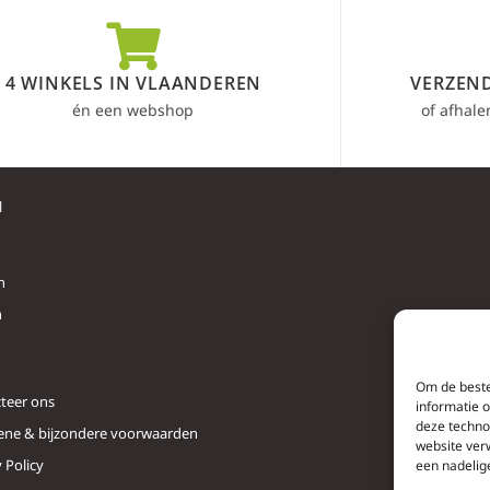
4 WINKELS IN VLAANDEREN
VERZEND
én een webshop
of afhale
l
n
n
Om de beste
teer ons
informatie 
deze techno
ne & bijzondere voorwaarden
website ver
 Policy
een nadelig