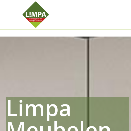
Kleidermax
Anhangerma
Sommersch
Regenschut
Zockerpro
Eiweissmax
Drueckerpr
Limpa
Meubelen