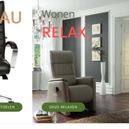
EAU
Wonen
RELAX
STOELEN
ONZE RELAXEN