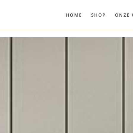
o
Poolwelten
Fettsauren
Dekemax
Kapselmed
Hosewelt
Taschewelt
Luftkuhlen
Zaube
HOME
SHOP
ONZE 