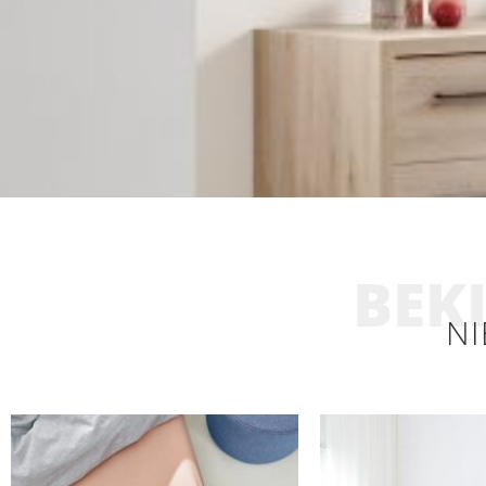
BEKI
NI