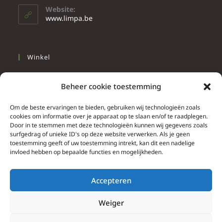
Website:
www.limpa.be
Winkel
Slapen
Beheer cookie toestemming
Werken
Wonen
Om de beste ervaringen te bieden, gebruiken wij technologieën zoals
cookies om informatie over je apparaat op te slaan en/of te raadplegen.
Door in te stemmen met deze technologieën kunnen wij gegevens zoals
Info
surfgedrag of unieke ID's op deze website verwerken. Als je geen
toestemming geeft of uw toestemming intrekt, kan dit een nadelige
Contacteer ons
invloed hebben op bepaalde functies en mogelijkheden.
Algemene & bijzondere voorwaarden
Privacy Policy
Accepteren
Brief herroepingsrecht
Weiger