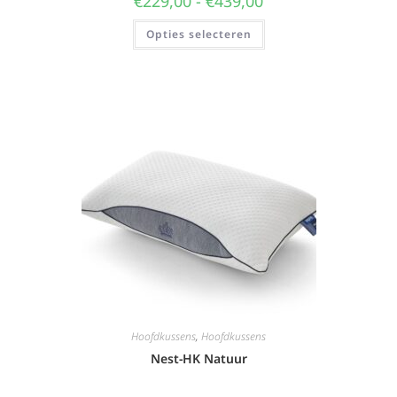
€
229,00
-
€
439,00
Opties selecteren
Hoofdkussens
,
Hoofdkussens
Nest-HK Natuur