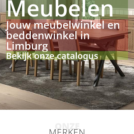
Meubelen
Jouw meubelwinkel en
beddenwinkel in
Limburg
Bekijk onze catalogus
ONZE
MERKEN