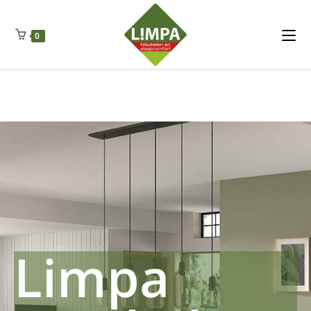
Kleidermax
Anhangerma
Sommersch
Regenschut
Zockerpro
Eiweissmax
Drueckerpro
Poolwelten
Fettsauren
Dekemax
Kapselmed
Hosewelt
Taschewelt
0
Luftkuhlen
Zauberfan
Lenkerhalt
Netzfenste
Insektensc
Boxkuhlen
Wurfeleis
Limpa